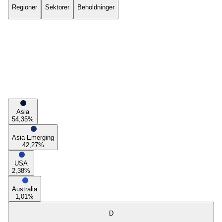
Regioner
Sektorer
Beholdninger
Asia
54,35
%
Asia Emerging
42,27
%
USA
2,38
%
Australia
1,01
%
D