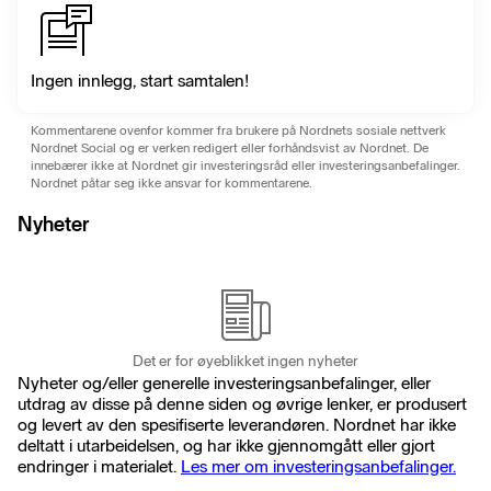
Ingen innlegg, start samtalen!
Kommentarene ovenfor kommer fra brukere på Nordnets sosiale nettverk
Nordnet Social og er verken redigert eller forhåndsvist av Nordnet. De
innebærer ikke at Nordnet gir investeringsråd eller investeringsanbefalinger.
Nordnet påtar seg ikke ansvar for kommentarene.
Nyheter
Det er for øyeblikket ingen nyheter
Nyheter og/eller generelle investeringsanbefalinger, eller
utdrag av disse på denne siden og øvrige lenker, er produsert
og levert av den spesifiserte leverandøren. Nordnet har ikke
deltatt i utarbeidelsen, og har ikke gjennomgått eller gjort
endringer i materialet.
Les mer om investeringsanbefalinger.