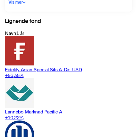
diversified portfolio of equity investments on the Pacific and
Vis mer
Pacific Rim region including Australia, Chile, Hong Kong, Indone
Lignende fond
Navn
1 år
Fidelity Asian Special Sits A-Dis-USD
+56,35
%
Lannebo Marknad Pacific A
+10,22
%