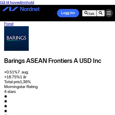
Gå til hovedinnhold
Logg inn
Søk
Fond
Barings ASEAN Frontiers A USD Inc
+
0.51
%
7. aug.
+
18.75
%
1 år
Total pris
1,36
%
Morningstar Rating
4 stars