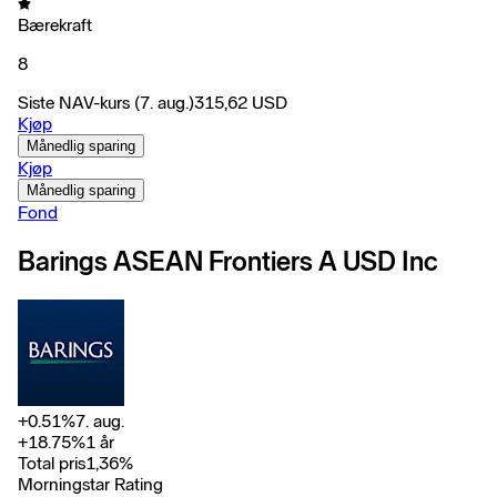
Bærekraft
8
Siste NAV-kurs
(7. aug.)
315,62
USD
Kjøp
Månedlig sparing
Kjøp
Månedlig sparing
Fond
Barings ASEAN Frontiers A USD Inc
+
0.51
%
7. aug.
+
18.75
%
1 år
Total pris
1,36
%
Morningstar Rating