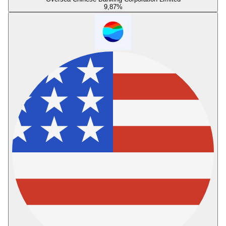
9,87
%