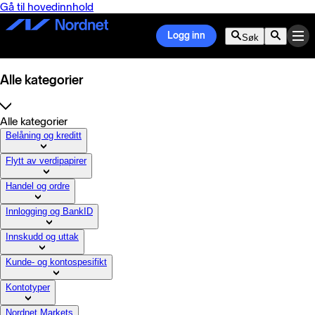
Gå til hovedinnhold
Logg inn
Søk
Alle kategorier
Alle kategorier
Belåning og kreditt
Flytt av verdipapirer
Handel og ordre
Innlogging og BankID
Innskudd og uttak
Kunde- og kontospesifikt
Kontotyper
Nordnet Markets