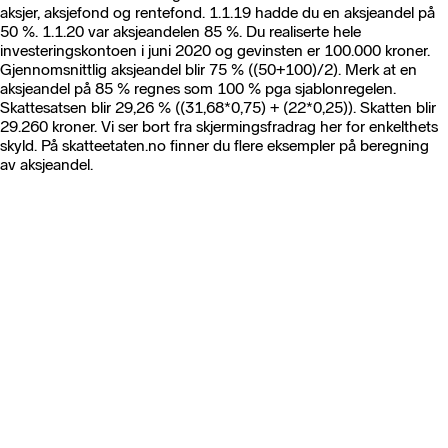
aksjer, aksjefond og rentefond. 1.1.19 hadde du en aksjeandel på
50 %. 1.1.20 var aksjeandelen 85 %. Du realiserte hele
investeringskontoen i juni 2020 og gevinsten er 100.000 kroner.
Gjennomsnittlig aksjeandel blir 75 % ((50+100)/2). Merk at en
aksjeandel på 85 % regnes som 100 % pga sjablonregelen.
Skattesatsen blir 29,26 % ((31,68*0,75) + (22*0,25)). Skatten blir
29.260 kroner. Vi ser bort fra skjermingsfradrag her for enkelthets
skyld. På skatteetaten.no finner du flere eksempler på beregning
av aksjeandel.