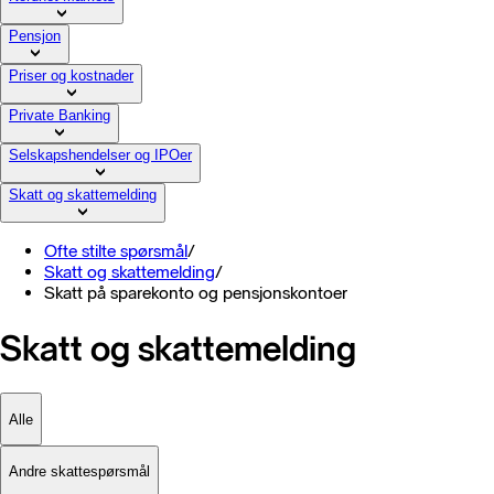
Pensjon
Priser og kostnader
Private Banking
Selskapshendelser og IPOer
Skatt og skattemelding
Ofte stilte spørsmål
/
Skatt og skattemelding
/
Skatt på sparekonto og pensjonskontoer
Skatt og skattemelding
Alle
Andre skattespørsmål