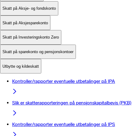
Skatt på Aksje- og fondskonto
Skatt på Aksjesparekonto
Skatt på Investeringskonto Zero
Skatt på sparekonto og pensjonskontoer
Utbytte og kildeskatt
Kontroller/rapporter eventuelle utbetalinger på IPA
Slik er skatterapporteringen på pensjonskapitalbevis (PKB)
Kontroller/rapporter eventuelle utbetalinger på IPS