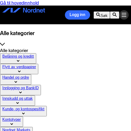
Gå til hovedinnhold
Logg inn
Søk
Alle kategorier
Alle kategorier
Belåning og kreditt
Flytt av verdipapirer
Handel og ordre
Innlogging og BankID
Innskudd og uttak
Kunde- og kontospesifikt
Kontotyper
Nordnet Markets