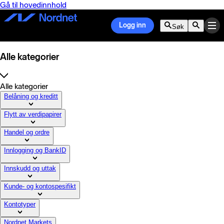
Gå til hovedinnhold
Logg inn
Søk
Alle kategorier
Alle kategorier
Belåning og kreditt
Flytt av verdipapirer
Handel og ordre
Innlogging og BankID
Innskudd og uttak
Kunde- og kontospesifikt
Kontotyper
Nordnet Markets