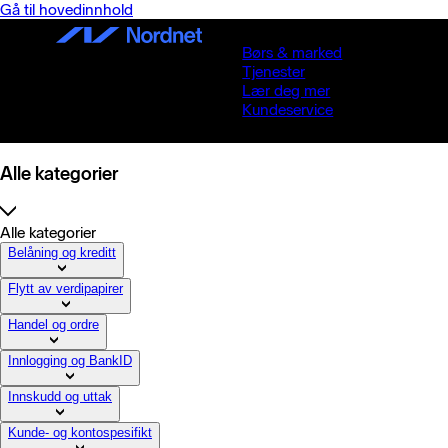
Gå til hovedinnhold
Børs & marked
Tjenester
Lær deg mer
Kundeservice
Alle kategorier
Alle kategorier
Belåning og kreditt
Flytt av verdipapirer
Handel og ordre
Innlogging og BankID
Innskudd og uttak
Kunde- og kontospesifikt