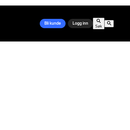
Bli kunde
Logg inn
Søk