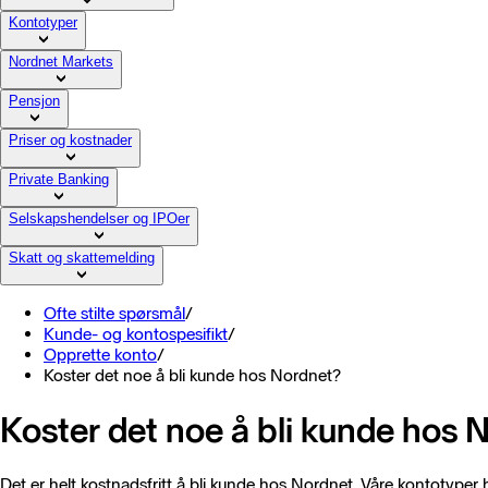
Kontotyper
Nordnet Markets
Pensjon
Priser og kostnader
Private Banking
Selskapshendelser og IPOer
Skatt og skattemelding
Ofte stilte spørsmål
/
Kunde- og kontospesifikt
/
Opprette konto
/
Koster det noe å bli kunde hos Nordnet?
Koster det noe å bli kunde hos 
Det er helt kostnadsfritt å bli kunde hos Nordnet. Våre kontotyper 