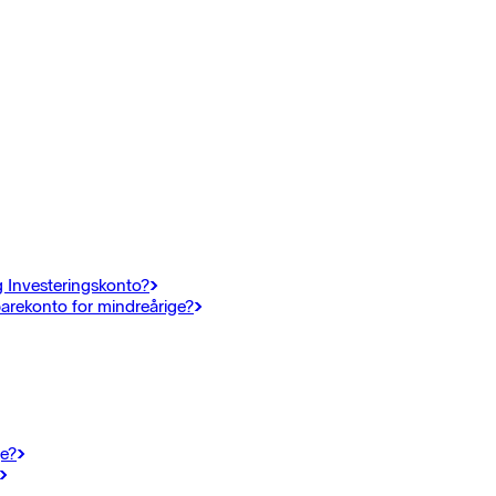
g Investeringskonto?
arekonto for mindreårige?
ge?