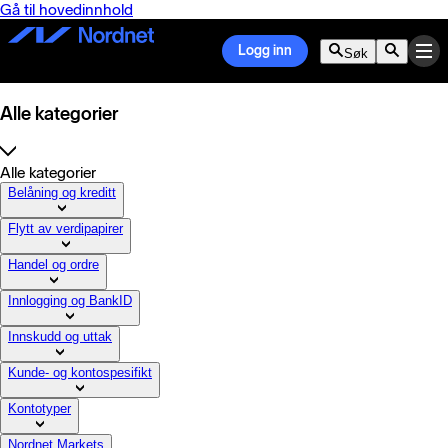
Gå til hovedinnhold
Logg inn
Søk
Alle kategorier
Alle kategorier
Belåning og kreditt
Flytt av verdipapirer
Handel og ordre
Innlogging og BankID
Innskudd og uttak
Kunde- og kontospesifikt
Kontotyper
Nordnet Markets