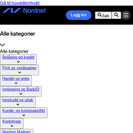
Gå til hovedinnhold
Logg inn
Søk
Alle kategorier
Alle kategorier
Belåning og kreditt
Flytt av verdipapirer
Handel og ordre
Innlogging og BankID
Innskudd og uttak
Kunde- og kontospesifikt
Kontotyper
Nordnet Markets