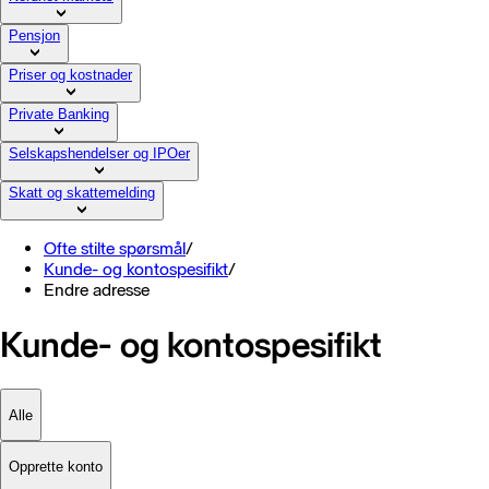
Pensjon
Priser og kostnader
Private Banking
Selskapshendelser og IPOer
Skatt og skattemelding
Ofte stilte spørsmål
/
Kunde- og kontospesifikt
/
Endre adresse
Kunde- og kontospesifikt
Alle
Opprette konto