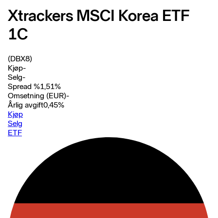
Xtrackers MSCI Korea ETF
1C
(DBX8)
Kjøp
-
Selg
-
Spread %
1,51
%
Omsetning (EUR)
-
Årlig avgift
0,45
%
Kjøp
Selg
ETF