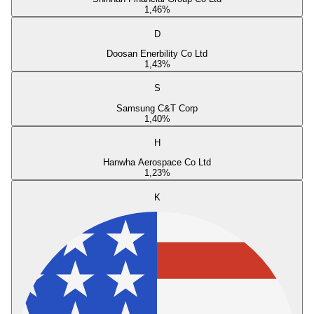
1,46
%
D
Doosan Enerbility Co Ltd
1,43
%
S
Samsung C&T Corp
1,40
%
H
Hanwha Aerospace Co Ltd
1,23
%
K