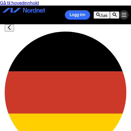
Gå til hovedinnhold
Logg inn
Søk