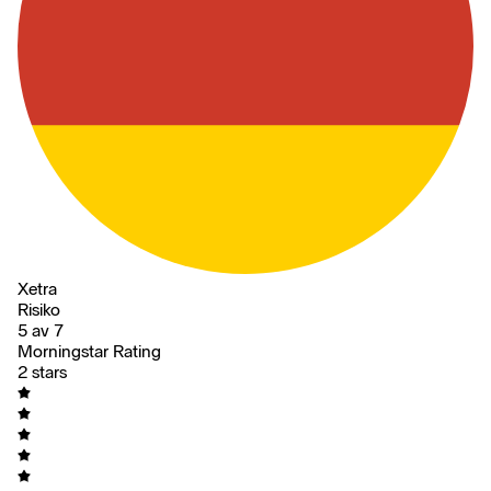
Xetra
Risiko
5 av 7
Morningstar Rating
2 stars