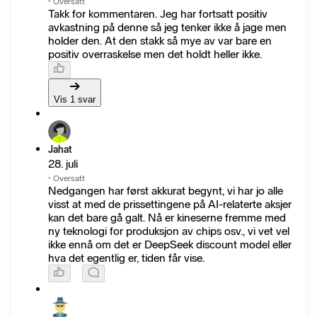
·
Oversatt
Takk for kommentaren. Jeg har fortsatt positiv
avkastning på denne så jeg tenker ikke å jage men
holder den. At den stakk så mye av var bare en
positiv overraskelse men det holdt heller ikke.
Vis 1 svar
Jahat
28. juli
·
Oversatt
Nedgangen har først akkurat begynt, vi har jo alle
visst at med de prissettingene på AI-relaterte aksjer
kan det bare gå galt. Nå er kineserne fremme med
ny teknologi for produksjon av chips osv., vi vet vel
ikke ennå om det er DeepSeek discount model eller
hva det egentlig er, tiden får vise.