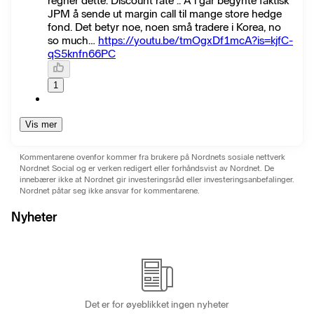
regner dette. Discount rate .. Å i går begynte faktisk
JPM å sende ut margin call til mange store hedge
fond. Det betyr noe, noen små tradere i Korea, no
so much…
https://youtu.be/tmOgxDf1mcA?is=kjfC-
qS5knfn66PC
1
Vis mer
Kommentarene ovenfor kommer fra brukere på Nordnets sosiale nettverk
Nordnet Social og er verken redigert eller forhåndsvist av Nordnet. De
innebærer ikke at Nordnet gir investeringsråd eller investeringsanbefalinger.
Nordnet påtar seg ikke ansvar for kommentarene.
Nyheter
Det er for øyeblikket ingen nyheter