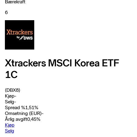
Bærekraft
6
Xtrackers MSCI Korea ETF
1C
(DBX8)
Kjøp
-
Selg
-
Spread %
1,51
%
Omsetning (EUR)
-
Årlig avgift
0,45
%
Kjøp
Selg