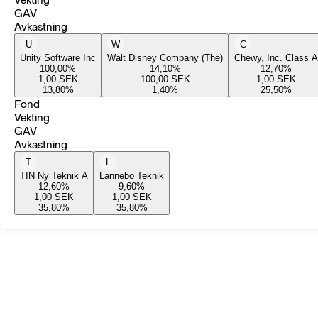
GAV
Avkastning
U
W
C
Unity Software Inc
Walt Disney Company (The)
Chewy, Inc. Class A
100,00
%
14,10
%
12,70
%
1,00
SEK
100,00
SEK
1,00
SEK
13,80
%
1,40
%
25,50
%
Fond
Vekting
GAV
Avkastning
T
L
TIN Ny Teknik A
Lannebo Teknik
12,60
%
9,60
%
1,00
SEK
1,00
SEK
35,80
%
35,80
%