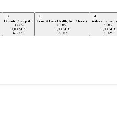
D
H
A
Dometic Group AB
Hims & Hers Health, Inc. Class A
Airbnb, Inc. - C
11,00
%
8,50
%
7,20
%
1,00
SEK
1,00
SEK
1,00
SEK
42,30
%
−22,10
%
56,12
%