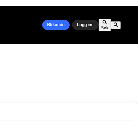
Bli kunde
Logg inn
Søk