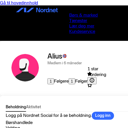
Gå til hovedinnhold
Børs & marked
Tjenester
Lær deg mer
Kundeservice
Alius
Medlem i 6 måneder
1 star
Vurdering
Følgere
Følger
1
1
Beholdning
Aktivitet
Logg på Nordnet Social for å se beholdning.
Logg inn
Børshandlede
Vekting