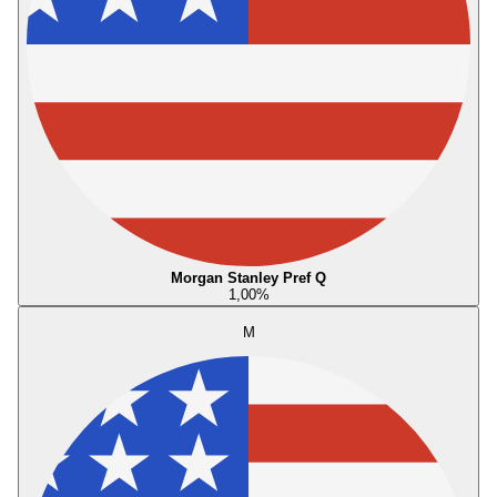
Morgan Stanley Pref Q
1,00
%
M