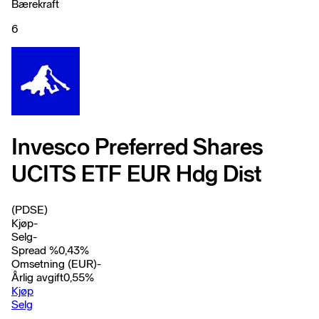
Bærekraft
6
Invesco Preferred Shares
UCITS ETF EUR Hdg Dist
(PDSE)
Kjøp
-
Selg
-
Spread %
0,43
%
Omsetning (EUR)
-
Årlig avgift
0,55
%
Kjøp
Selg