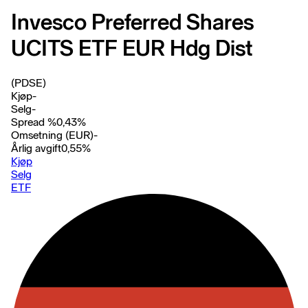
Invesco Preferred Shares
UCITS ETF EUR Hdg Dist
(PDSE)
Kjøp
-
Selg
-
Spread %
0,43
%
Omsetning (EUR)
-
Årlig avgift
0,55
%
Kjøp
Selg
ETF