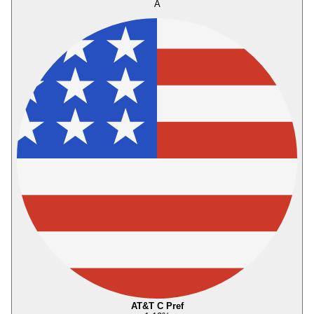
A
AT&T C Pref