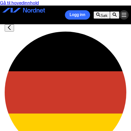
Gå til hovedinnhold
Logg inn
Søk