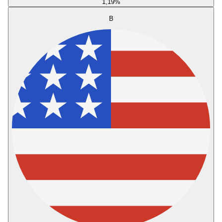
1,19
%
B