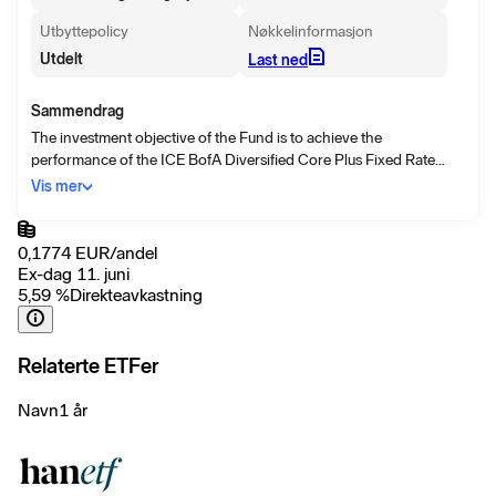
Utbyttepolicy
Nøkkelinformasjon
Utdelt
Last ned
Sammendrag
The investment objective of the Fund is to achieve the
performance of the ICE BofA Diversified Core Plus Fixed Rate
Preferred Securities Net Total Return Index (the "Reference
Vis mer
Index") less fees, expenses and transaction costs.
0,1774
EUR
/
andel
Ex-dag 11. juni
5,59
%
Direkteavkastning
Relaterte ETFer
Navn
1 år