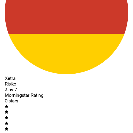
Xetra
Risiko
3 av 7
Morningstar Rating
0 stars