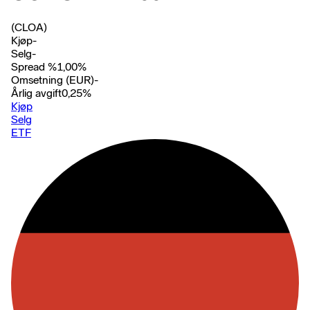
(CLOA)
Kjøp
-
Selg
-
Spread %
1,00
%
Omsetning (EUR)
-
Årlig avgift
0,25
%
Kjøp
Selg
ETF