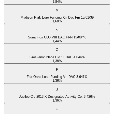
1,84
%
M
Madison Park Euro Funding Xiii Dac Frn 15/01/39
1,68
%
S
Sona Fios CLO VIII DAC FRN 15/08/40
1,44
%
G
Grosvenor Place Clo 11 DAC 4.044%
1,38
%
F
Fair Oaks Loan Funding VII DAC 3.641%
1,36
%
J
Jubilee Clo 2013-X Designated Activity Co. 3.426%
1,36
%
O