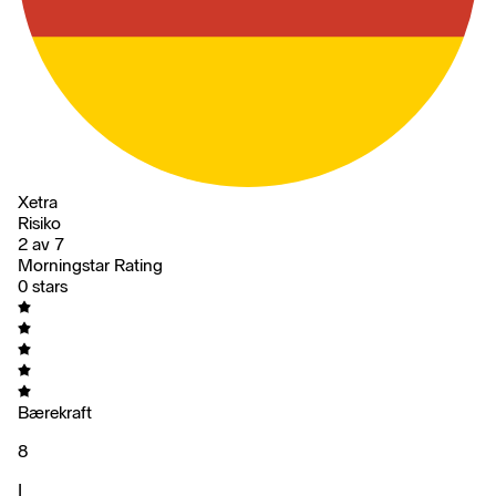
Xetra
Risiko
2 av 7
Morningstar Rating
0 stars
Bærekraft
8
I