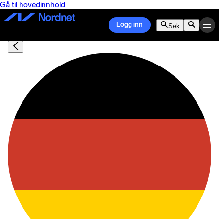
Gå til hovedinnhold
Logg inn
Søk