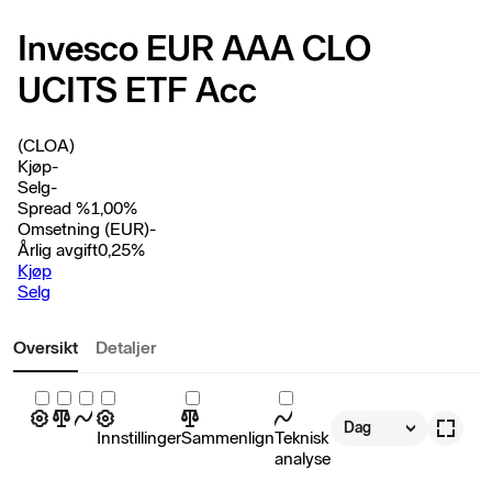
Invesco EUR AAA CLO
UCITS ETF Acc
(CLOA)
Kjøp
-
Selg
-
Spread %
1,00
%
Omsetning (EUR)
-
Årlig avgift
0,25
%
Kjøp
Selg
Oversikt
Detaljer
Dag
Innstillinger
Sammenlign
Teknisk
analyse