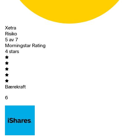
Xetra
Risiko
5 av 7
Morningstar Rating
4 stars
Bærekraft
6