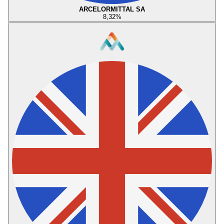
ARCELORMITTAL SA
8,32
%