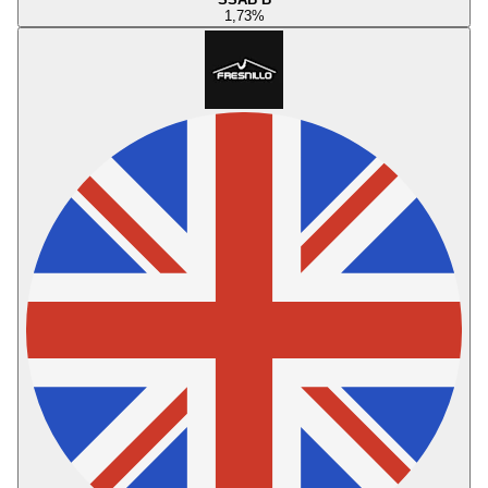
1,73
%