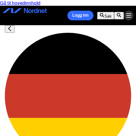
Gå til hovedinnhold
Logg inn
Søk