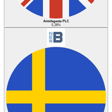
Antofagasta PLC
5,28
%