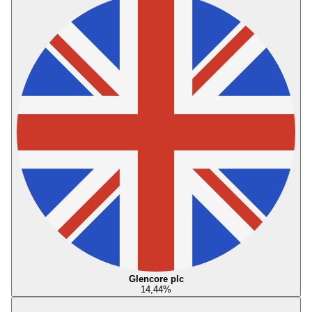
Glencore plc
14,44
%