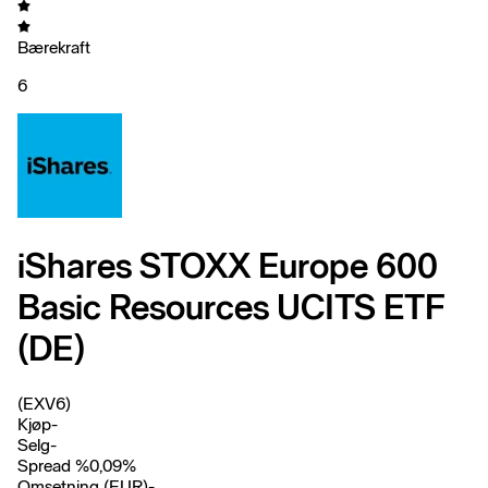
Bærekraft
6
iShares STOXX Europe 600
Basic Resources UCITS ETF
(DE)
(EXV6)
Kjøp
-
Selg
-
Spread %
0,09
%
Omsetning (EUR)
-