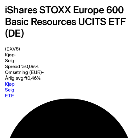
iShares STOXX Europe 600
Basic Resources UCITS ETF
(DE)
(EXV6)
Kjøp
-
Selg
-
Spread %
0,09
%
Omsetning (EUR)
-
Årlig avgift
0,46
%
Kjøp
Selg
ETF