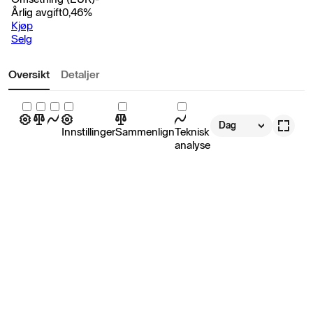
Årlig avgift
0,46
%
Kjøp
Selg
Oversikt
Detaljer
Dag
Innstillinger
Sammenlign
Teknisk
analyse