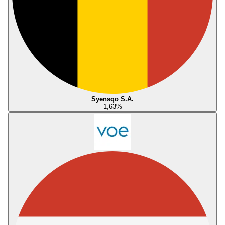
Syensqo S.A.
1,63
%