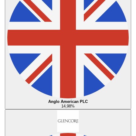
Anglo American PLC
14,98
%