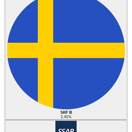
SKF B
2,41
%