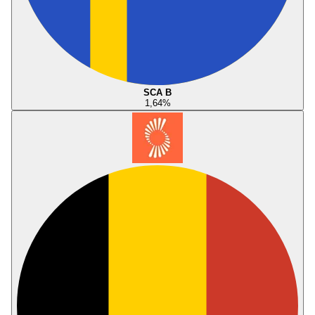
SCA B
1,64
%