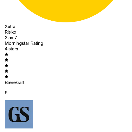
Xetra
Risiko
2 av 7
Morningstar Rating
4 stars
Bærekraft
6