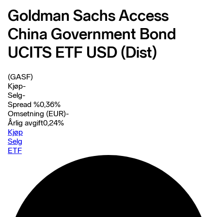
Goldman Sachs Access
China Government Bond
UCITS ETF USD (Dist)
(GASF)
Kjøp
-
Selg
-
Spread %
0,36
%
Omsetning (EUR)
-
Årlig avgift
0,24
%
Kjøp
Selg
ETF