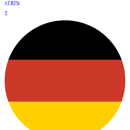
+7,87
%
T