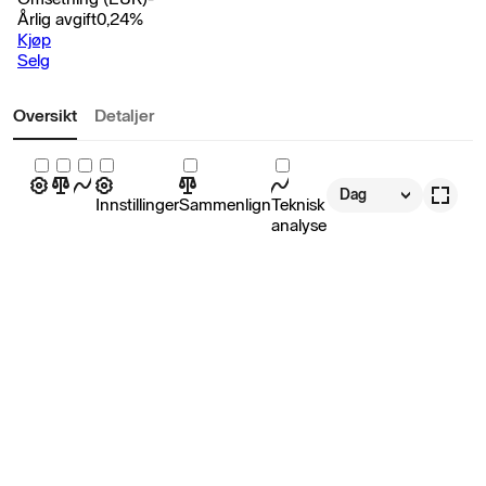
Årlig avgift
0,24
%
Kjøp
Selg
Oversikt
Detaljer
Dag
Innstillinger
Sammenlign
Teknisk
analyse