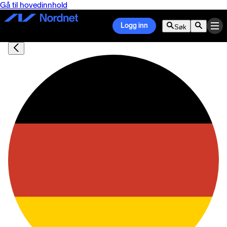
Gå til hovedinnhold
Logg inn
Søk