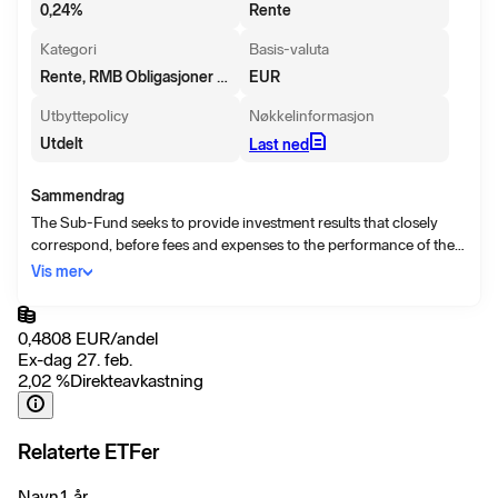
0,24
%
Rente
Kategori
Basis-valuta
Rente, RMB Obligasjoner - innenlandsk
EUR
Utbyttepolicy
Nøkkelinformasjon
Utdelt
Last ned
Sammendrag
The Sub-Fund seeks to provide investment results that closely
correspond, before fees and expenses to the performance of the
FTSE Goldman Sachs China Government Bond Index . The Index
Vis mer
is designed to measure the performance of Chinese Yuan-
denominated fixed-rate government bonds issued in mainland
China.
0,4808
EUR
/
andel
Ex-dag 27. feb.
2,02
%
Direkteavkastning
Relaterte ETFer
Navn
1 år