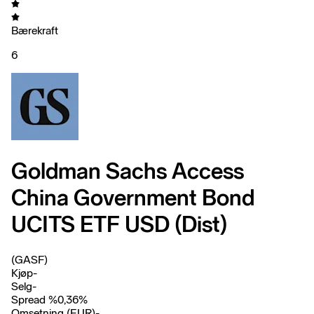
Bærekraft
6
Goldman Sachs Access
China Government Bond
UCITS ETF USD (Dist)
(GASF)
Kjøp
-
Selg
-
Spread %
0,36
%
Omsetning (EUR)
-