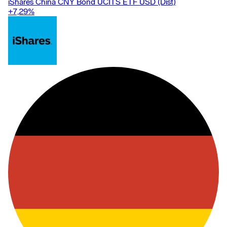
iShares China CNY Bond UCITS ETF USD (Dist)
+7,29
%