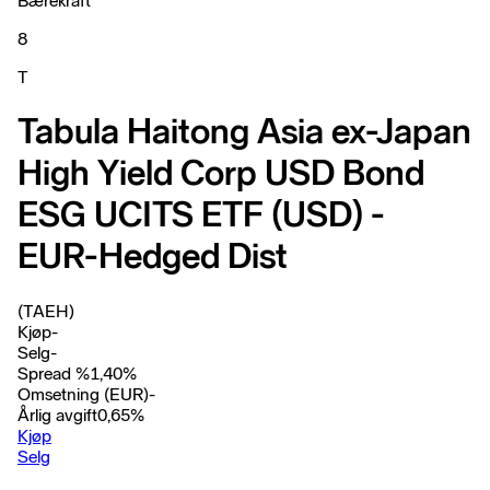
Bærekraft
8
T
Tabula Haitong Asia ex-Japan
High Yield Corp USD Bond
ESG UCITS ETF (USD) -
EUR-Hedged Dist
(TAEH)
Kjøp
-
Selg
-
Spread %
1,40
%
Omsetning (EUR)
-
Årlig avgift
0,65
%
Kjøp
Selg