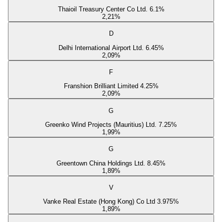
Thaioil Treasury Center Co Ltd. 6.1%
2,21
%
D
Delhi International Airport Ltd. 6.45%
2,09
%
F
Franshion Brilliant Limited 4.25%
2,09
%
G
Greenko Wind Projects (Mauritius) Ltd. 7.25%
1,99
%
G
Greentown China Holdings Ltd. 8.45%
1,89
%
V
Vanke Real Estate (Hong Kong) Co Ltd 3.975%
1,89
%