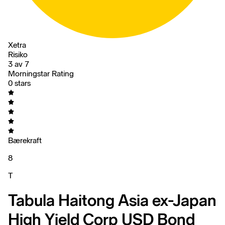
Xetra
Risiko
3 av 7
Morningstar Rating
0 stars
Bærekraft
8
T
Tabula Haitong Asia ex-Japan
High Yield Corp USD Bond