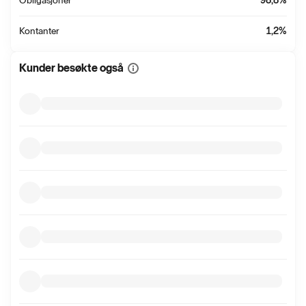
Obligasjoner
98,8
%
Kontanter
1,2
%
Kunder besøkte også
Vis
mer
informasjon