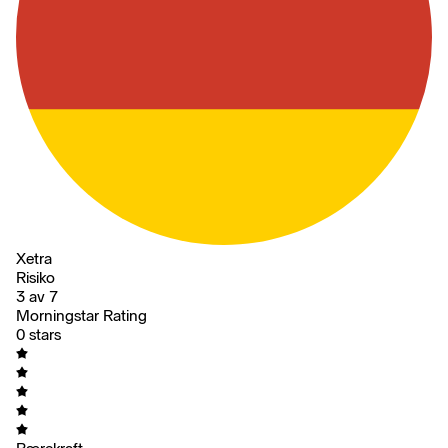
Xetra
Risiko
3 av 7
Morningstar Rating
0 stars