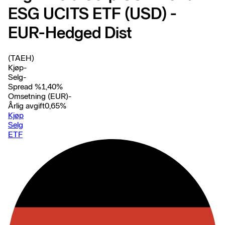
ESG UCITS ETF (USD) -
EUR-Hedged Dist
(TAEH)
Kjøp
-
Selg
-
Spread %
1,40
%
Omsetning (EUR)
-
Årlig avgift
0,65
%
Kjøp
Selg
ETF