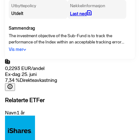
Utbyttepolicy
Nøkkelinformasjon
Utdelt
Last ned
Sammendrag
The investment objective of the Sub-Fund is to track the
performance of the Index within an acceptable tracking error
(which will take into account, amongst other things, the fees and
Vis mer
expenses incurred) while seeking to provide investors with a total
return, taking into account both capital and income returns, which
reflects the return of the Index. There can be no assurance that the
0,2293
EUR
/
andel
Sub-Fund will achieve its investment objective. Investors should
Ex-dag 25. juni
note that an investment in the Sub-Fund should not constitute a
7,34
%
Direkteavkastning
substantial proportion of an investment portfolio and may not be
appropriate for all investors.
Relaterte ETFer
Navn
1 år