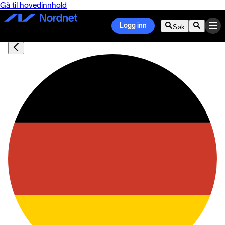
Gå til hovedinnhold
Logg inn
Søk