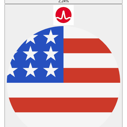
2,24
%