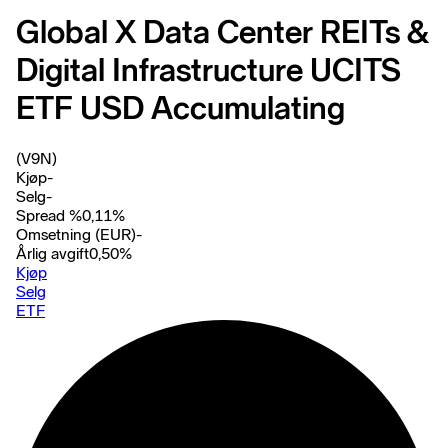
Global X Data Center REITs &
Digital Infrastructure UCITS
ETF USD Accumulating
(V9N)
Kjøp
-
Selg
-
Spread %
0,11
%
Omsetning (EUR)
-
Årlig avgift
0,50
%
Kjøp
Selg
ETF