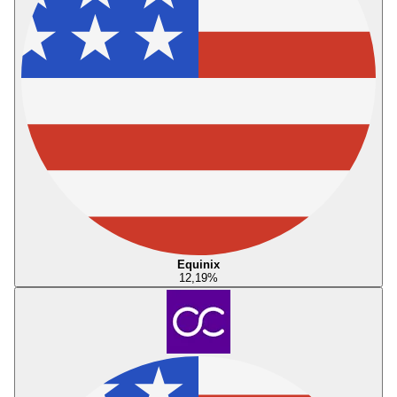
Equinix
12,19
%