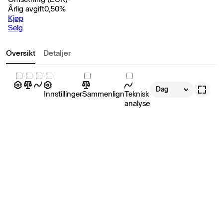
Årlig avgift
0,50
%
Kjøp
Selg
Oversikt
Detaljer
Dag
Innstillinger
Sammenlign
Teknisk
analyse