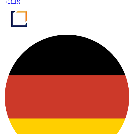
+11,1
%