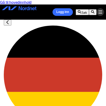
Gå til hovedinnhold
Logg inn
Søk