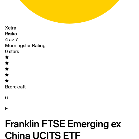
Xetra
Risiko
4 av 7
Morningstar Rating
0 stars
Bærekraft
6
F
Franklin FTSE Emerging ex
China UCITS ETF