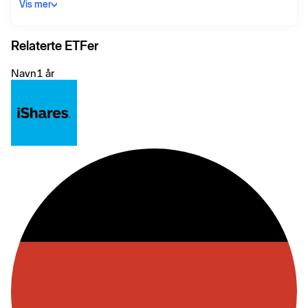
excluding China.
Vis mer
Relaterte ETFer
Navn
1 år