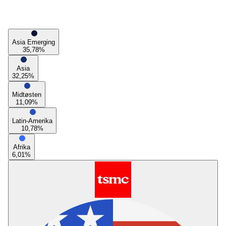
Asia Emerging
35,78
%
Asia
32,25
%
Midtøsten
11,09
%
Latin-Amerika
10,78
%
Afrika
6,01
%