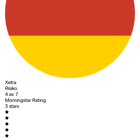
Xetra
Risiko
4 av 7
Morningstar Rating
3 stars