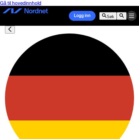
Gå til hovedinnhold
Logg inn
Søk