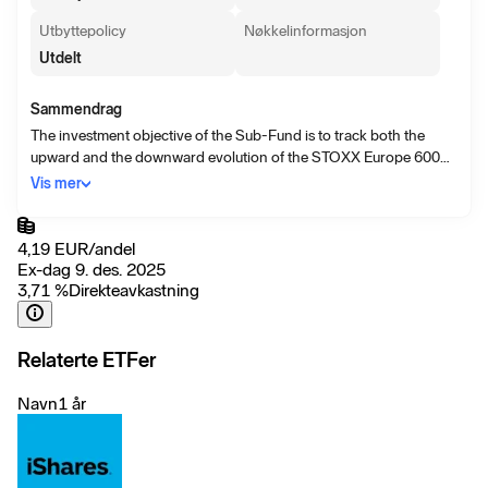
Utbyttepolicy
Nøkkelinformasjon
Utdelt
Sammendrag
The investment objective of the Sub-Fund is to track both the
upward and the downward evolution of the STOXX Europe 600
Insurance Index (the “Index”), denominated in Euros and
Vis mer
representative of the performance of European companies in the
insurance supersector, while minimizing the volatility of the
difference between the return of the Sub-Fund and the return of
4,19
EUR
/
andel
the Index (the “Tracking Error”). The anticipated level of the
Ex-dag 9. des. 2025
Tracking Error, under normal market conditions is expected to be
3,71
%
Direkteavkastning
up to 1%.
Relaterte ETFer
Navn
1 år