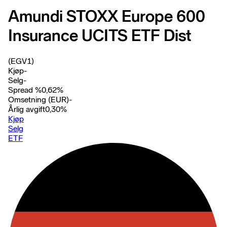
Amundi STOXX Europe 600
Insurance UCITS ETF Dist
(EGV1)
Kjøp
-
Selg
-
Spread %
0,62
%
Omsetning (EUR)
-
Årlig avgift
0,30
%
Kjøp
Selg
ETF