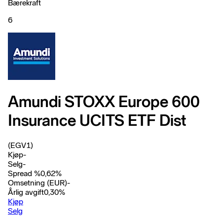
Bærekraft
6
Amundi STOXX Europe 600
Insurance UCITS ETF Dist
(EGV1)
Kjøp
-
Selg
-
Spread %
0,62
%
Omsetning (EUR)
-
Årlig avgift
0,30
%
Kjøp
Selg