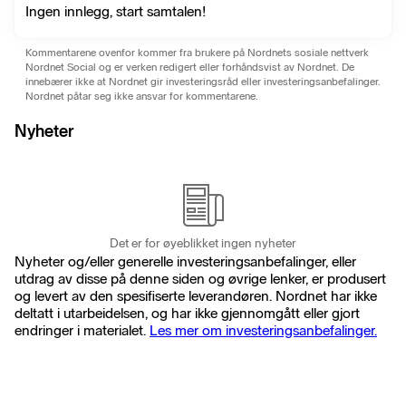
Ingen innlegg, start samtalen!
Kommentarene ovenfor kommer fra brukere på Nordnets sosiale nettverk
Nordnet Social og er verken redigert eller forhåndsvist av Nordnet. De
innebærer ikke at Nordnet gir investeringsråd eller investeringsanbefalinger.
Nordnet påtar seg ikke ansvar for kommentarene.
Nyheter
Det er for øyeblikket ingen nyheter
Nyheter og/eller generelle investeringsanbefalinger, eller
utdrag av disse på denne siden og øvrige lenker, er produsert
og levert av den spesifiserte leverandøren. Nordnet har ikke
deltatt i utarbeidelsen, og har ikke gjennomgått eller gjort
endringer i materialet.
Les mer om investeringsanbefalinger.