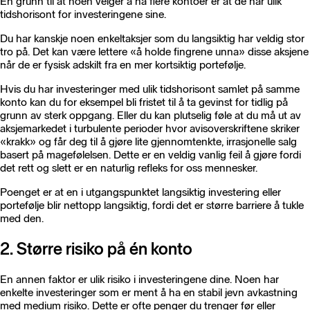
Én grunn til at noen velger å ha flere kontoer er at de har ulik
tidshorisont for investeringene sine.
Du har kanskje noen enkeltaksjer som du langsiktig har veldig stor
tro på. Det kan være lettere «å holde fingrene unna» disse aksjene
når de er fysisk adskilt fra en mer kortsiktig portefølje.
Hvis du har investeringer med ulik tidshorisont samlet på samme
konto kan du for eksempel bli fristet til å ta gevinst for tidlig på
grunn av sterk oppgang. Eller du kan plutselig føle at du må ut av
aksjemarkedet i turbulente perioder hvor avisoverskriftene skriker
«krakk» og får deg til å gjøre lite gjennomtenkte, irrasjonelle salg
basert på magefølelsen. Dette er en veldig vanlig feil å gjøre fordi
det rett og slett er en naturlig refleks for oss mennesker.
Poenget er at en i utgangspunktet langsiktig investering eller
portefølje blir nettopp langsiktig, fordi det er større barriere å tukle
med den.
2. Større risiko på én konto
En annen faktor er ulik risiko i investeringene dine. Noen har
enkelte investeringer som er ment å ha en stabil jevn avkastning
med medium risiko. Dette er ofte penger du trenger før eller