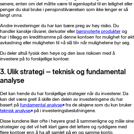
senere, enten om det måtte være til egenkapital til en leilighet eller
penger du skal bruke i pensjonstilværelsen som ikke lenger er så
langt unna.
Andre investeringer du har kan bære preg av høy risiko. Du
handler kanskje råvarer, derivater eller
børsnoterte produkter
og
har i tillegg en kredittramme på denne kontoen for mulighet for økt
avkastning eller muligheten til «å slå til» når mulighetene byr seg.
Du deler altså fysisk den høye og den lave risikoen med å
investere på to forskjellige kontoer.
3. Ulik strategi – teknisk og fundamental
analyse
Det kan hende du har forskjellige strategier når du investerer. Da
kan det være greit å skille den delen av investeringene du har
basert på
fundamental analyse
fra de aksjene som du kun bruker
teknisk analyse
på i investeringsbeslutningene.
Disse kundene liker ofte i høyere grad å sammenligne og måle sine
strategier og det vil helt klart gjøre det lettere og ryddigere med
flere kontoer enn å ha alt samlet på en og samme konto.