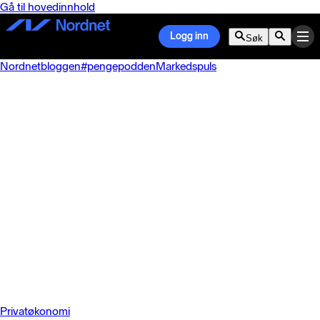
Gå til hovedinnhold
Logg inn
Søk
Nordnetbloggen
#pengepodden
Markedspuls
Privatøkonomi