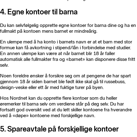
4. Egne kontoer til barna
Du kan selvfølgelig opprette egne kontoer for barna dine og ha en
fullmakt på kontoen mens barnet er mindreårig.
En ulempe med å ha konto i barnets navn er at et barn med stor
formue kan få avkortning i stipend/lån i forbindelse med studier.
En annen ulempe kan være at når barnet blir 18 år faller
automatisk alle fullmakter fra og «barnet» kan disponere disse fritt
selv.
Noen foreldre ønsker å forsikre seg om at pengene de har spart
gjennom 18 år siden barnet ble født ikke skal gå til russebuss,
design-veske eller ett år med fuktige turer på byen.
Hos Nordnet kan du opprette flere kontoer som du heller
øremerker til barna selv om verdiene står på deg selv. Du har
fortsatt god oversikt ved at du lett skiller kontoene fra hverandre
ved å «døpe» kontoene med forskjellige navn.
5. Spareavtale på forskjellige kontoer