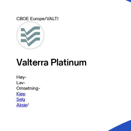
CBOE Europe
/
VALTl
Valterra Platinum
Høy
-
Lav
-
Omsetning
-
Kjøp
Selg
Aksje
/