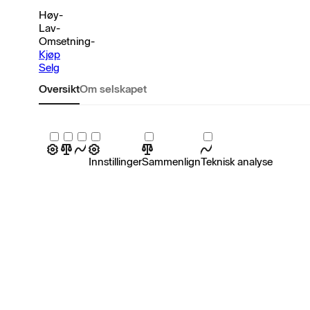
Høy
-
Lav
-
Omsetning
-
Kjøp
Selg
Oversikt
Om selskapet
Innstillinger
Sammenlign
Teknisk analyse