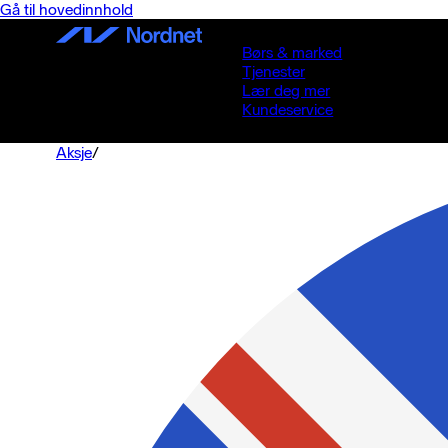
Gå til hovedinnhold
Børs & marked
Tjenester
Lær deg mer
Kundeservice
Aksje
/