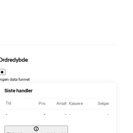
Ordredybde
Ingen data funnet
Siste handler
Tid
Pris
Antall
Kjøpere
Selger
-
-
-
-
-