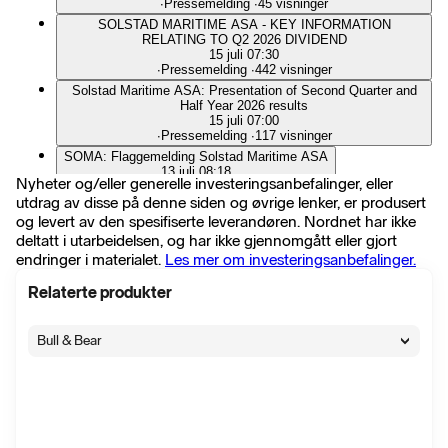
∙
Pressemelding
∙
45 visninger
SOLSTAD MARITIME ASA - KEY INFORMATION
RELATING TO Q2 2026 DIVIDEND
15 juli 07:30
∙
Pressemelding
∙
442 visninger
Solstad Maritime ASA: Presentation of Second Quarter and
Half Year 2026 results
15 juli 07:00
∙
Pressemelding
∙
117 visninger
SOMA: Flaggemelding Solstad Maritime ASA
13 juli 08:18
Nyheter og/eller generelle investeringsanbefalinger, eller
∙
Pressemelding
∙
150 visninger
utdrag av disse på denne siden og øvrige lenker, er produsert
Solstad Maritime ASA: Invitation to Webcast - Presentation of
og levert av den spesifiserte leverandøren. Nordnet har ikke
Second Quarter 2026 Results
8 juli 09:00
deltatt i utarbeidelsen, og har ikke gjennomgått eller gjort
∙
Pressemelding
∙
97 visninger
endringer i materialet.
Les mer om investeringsanbefalinger.
Solstad Maritime ASA - Contract Extension for CSV Normand
Vision
Relaterte produkter
7 juli 07:39
∙
Pressemelding
∙
66 visninger
Bull & Bear
SOLSTAD MARITIME ASA: EX DIVIDEND USD 0.086 PER
SHARE TODAY
18 mai 08:36
∙
Pressemelding
∙
286 visninger
SOLSTAD MARITIME ASA: EX DIVIDEND USD 0.086 PER
SHARE TODAY
18 mai 08:36