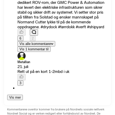
dedikert ROV-rom, der GMC Power & Automation
har levert den elektriske infrastrukturen som sikrer
stabil og sikker drift av systemet. Vi setter stor pris
på tilliten fra Solstad og ønsker mannskapet på
Normand Cutter lykke til på de kommende
oppdragene. #drydock #tørrdokk #verft #shipyard
6
2
Vis alle kommentarer
Vis 1 kommentar til
Metallian
21. juli
Rett ut på en kort 1-2mbd i uk
3
Vis mer
Kommentarene ovenfor kommer fra brukere på Nordnets sosiale nettverk
Nordnet Social og er verken redigert eller forhåndsvist av Nordnet. De