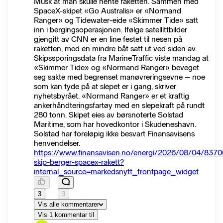
Musk at man skulle hente raketten. Sammen med
SpaceX-skipet «Go Australis» er «Normand
Ranger» og Tidewater-eide «Skimmer Tide» satt
inn i bergingsoperasjonen. Ifølge satellittbilder
gjengitt av CNN er en line festet til nesen på
raketten, med en mindre båt satt ut ved siden av.
Skipssporingsdata fra MarineTraffic viste mandag at
«Skimmer Tide» og «Normand Ranger» beveget
seg sakte med begrenset manøvreringsevne – noe
som kan tyde på at slepet er i gang, skriver
nyhetsbyrået. «Normand Ranger» er et kraftig
ankerhåndteringsfartøy med en slepekraft på rundt
280 tonn. Skipet eies av børsnoterte Solstad
Maritime, som har hovedkontor i Skudeneshavn.
Solstad har foreløpig ikke besvart Finansavisens
henvendelser.
https://www.finansavisen.no/energi/2026/08/04/8370
skip-berger-spacex-rakett?
internal_source=markedsnytt_frontpage_widget
3
3
Vis alle kommentarer
Vis 1 kommentar til