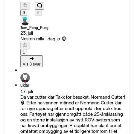
9
6
Tom_Peng_Pung
23. juli
Nesten rally i dag jo 😂
1
Vis 3 svar
uklar
17. juli
Da var cutter klar Takk for besøket, Normand Cutter!
🚢 Etter halvannen måned er Normand Cutter klar
for nye oppdrag etter endt opphold i tørrdokk hos
oss. Fartøyet har gjennomgått både 25-årsklassing
og en større installasjon av nytt ROV-system som
har krevd ombygginger. Prosjektet har blant annet
omfattet ombygging av et tidligere tomrom til et