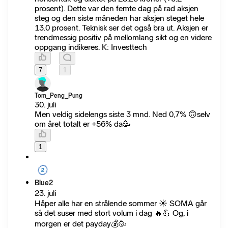
prosent). Dette var den femte dag på rad aksjen
steg og den siste måneden har aksjen steget hele
13.0 prosent. Teknisk ser det også bra ut. Aksjen er
trendmessig positiv på mellomlang sikt og en videre
oppgang indikeres. K: Investtech
7
1
Tom_Peng_Pung
30. juli
Men veldig sidelengs siste 3 mnd. Ned 0,7% 🙃selv
om året totalt er +56% da🥳
1
Blue2
23. juli
Håper alle har en strålende sommer ☀️ SOMA går
så det suser med stort volum i dag 🔥💪 Og, i
morgen er det payday💰🥳