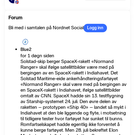
Forum
Bli med i samtalen på Nordnet Social
Logg inn
Blue2
for 1 døgn siden
Solstad-skip berger SpaceX-rakett «Normand
Ranger» skal ifølge satellittbilder være med på
bergingen av en SpaceX-rakett i Indiahavet. Det
Solstad Maritime-eide ankerhåndteringsfartøyet
«Normand Ranger» skal være med på bergingen av
en SpaceX-rakett i Indiahavet, ifølge satellittbilder
omtalt av CNN. SpaceX hadde sin 13. testflygning
av Starship-systemet 24. juli. Den øvre delen av
raketten – prototypen «Ship 40» – landet så mykt i
Indiahavet at den ble liggende og flyte, i motsetning
til tidligere tester hvor fartøyet har sunket til bunns.
Romfartselskapet hadde egentlig ikke forventet å
kunne berge fartøyet. Men 28. juli bekreftet Elon