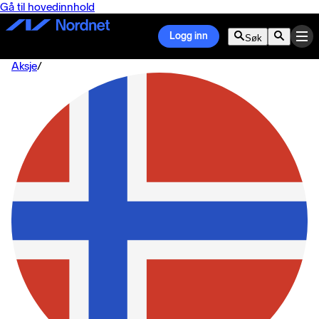
Gå til hovedinnhold
Logg inn
Søk
Aksje
/