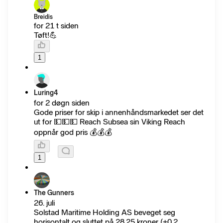
Breidis
for 21 t siden
Tøft!💪
1
Luring4
for 2 døgn siden
Gode priser for skip i annenhåndsmarkedet ser det
ut for 💵💵💵 Reach Subsea sin Viking Reach
oppnår god pris 💰💰💰
1
The Gunners
26. juli
Solstad Maritime Holding AS beveget seg
horisontalt og sluttet på 28.25 kroner (+0.2