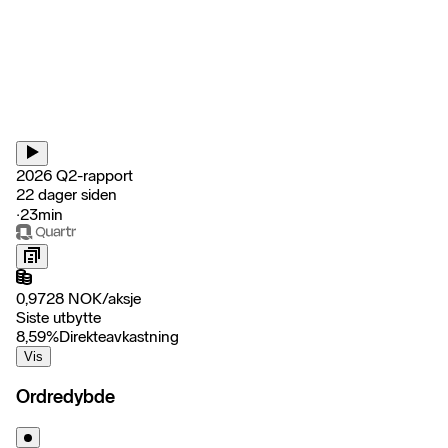
2026 Q2-rapport
22 dager siden
‧
23min
0,9728
NOK
/
aksje
Siste utbytte
8,59
%
Direkteavkastning
Vis
Ordredybde