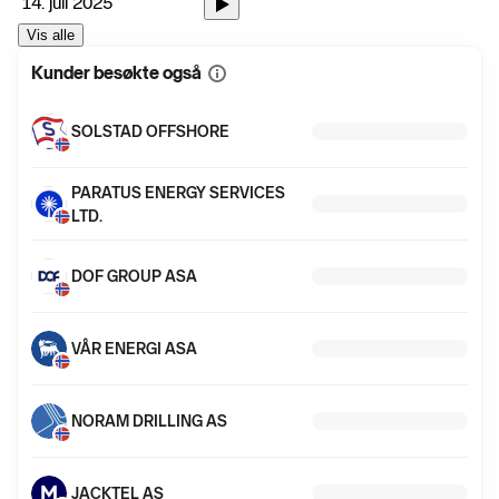
14. juli 2025
Vis alle
Kunder besøkte også
Vis
mer
informasjon
SOLSTAD OFFSHORE
PARATUS ENERGY SERVICES
LTD.
DOF GROUP ASA
VÅR ENERGI ASA
NORAM DRILLING AS
JACKTEL AS