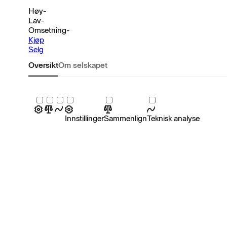
Høy
-
Lav
-
Omsetning
-
Kjøp
Selg
Oversikt
Om selskapet
Innstillinger
Sammenlign
Teknisk analyse