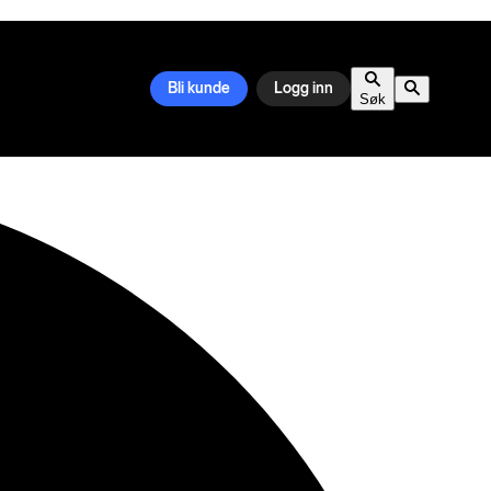
Bli kunde
Logg inn
Søk