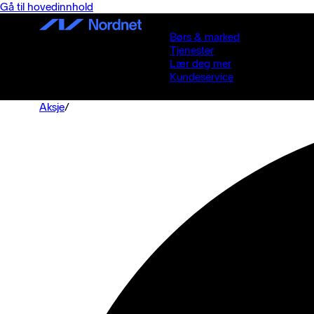
Gå til hovedinnhold
Børs & marked
Tjenester
Lær deg mer
Kundeservice
Aksje
/