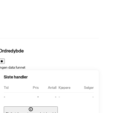
Ordredybde
Ingen data funnet
Siste handler
Tid
Pris
Antall
Kjøpere
Selger
-
-
-
-
-