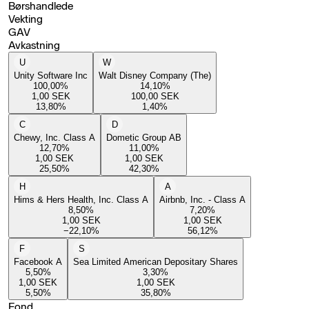
Børshandlede
Vekting
GAV
Avkastning
U
W
Unity Software Inc
Walt Disney Company (The)
100,00
%
14,10
%
1,00
SEK
100,00
SEK
13,80
%
1,40
%
C
D
Chewy, Inc. Class A
Dometic Group AB
12,70
%
11,00
%
1,00
SEK
1,00
SEK
25,50
%
42,30
%
H
A
Hims & Hers Health, Inc. Class A
Airbnb, Inc. - Class A
8,50
%
7,20
%
1,00
SEK
1,00
SEK
−22,10
%
56,12
%
F
S
Facebook A
Sea Limited American Depositary Shares
5,50
%
3,30
%
1,00
SEK
1,00
SEK
5,50
%
35,80
%
Fond