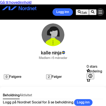
Gå til hovedinnhold
Logg inn
Søk
kalle ninja
Medlem i 6 måneder
0 stars
Vurdering
Følgere
Følger
0
2
Beholdning
Aktivitet
Logg på Nordnet Social for å se beholdning.
Logg inn