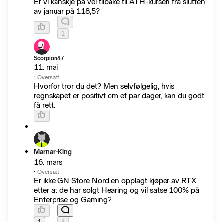
Er vi kanskje på vei tilbake til ATH-kursen fra slutten
av januar på 118,5?
1
Scorpion47
11. mai
·
Oversatt
Hvorfor tror du det? Men selvfølgelig, hvis
regnskapet er positivt om et par dager, kan du godt
få rett.
Marnar-King
16. mars
·
Oversatt
Er ikke GN Store Nord en opplagt kjøper av RTX
etter at de har solgt Hearing og vil satse 100% på
Enterprise og Gaming?
1
4