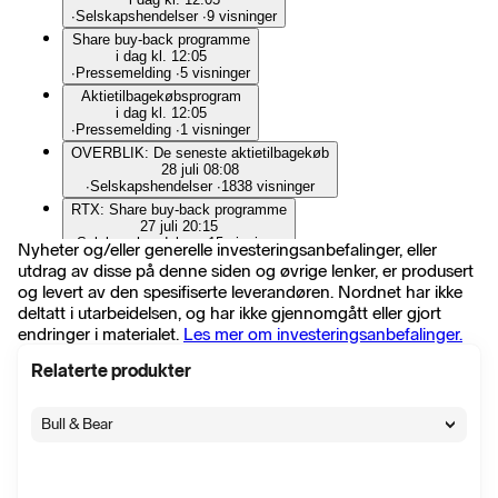
∙
Selskapshendelser
∙
9 visninger
Share buy-back programme
i dag kl. 12:05
∙
Pressemelding
∙
5 visninger
Aktietilbagekøbsprogram
i dag kl. 12:05
∙
Pressemelding
∙
1 visninger
OVERBLIK: De seneste aktietilbagekøb
28 juli 08:08
∙
Selskapshendelser
∙
1838 visninger
RTX: Share buy-back programme
27 juli 20:15
∙
Selskapshendelser
∙
15 visninger
Nyheter og/eller generelle investeringsanbefalinger, eller
RTX: Aktietilbagekøbsprogram
utdrag av disse på denne siden og øvrige lenker, er produsert
27 juli 20:15
og levert av den spesifiserte leverandøren. Nordnet har ikke
∙
Selskapshendelser
∙
15 visninger
deltatt i utarbeidelsen, og har ikke gjennomgått eller gjort
Aktietilbagekøbsprogram
endringer i materialet.
Les mer om investeringsanbefalinger.
27 juli 20:14
∙
Pressemelding
∙
12 visninger
Relaterte produkter
Share buy-back programme
27 juli 20:14
∙
Pressemelding
∙
4 visninger
Bull & Bear
RTX: Share buy-back programme
16 juli 20:39
∙
Selskapshendelser
∙
21 visninger
RTX: Aktietilbagekøbsprogram