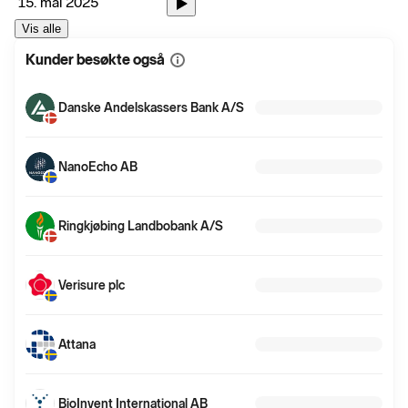
15. mai 2025
Vis alle
Kunder besøkte også
Vis
mer
informasjon
Danske Andelskassers Bank A/S
NanoEcho AB
Ringkjøbing Landbobank A/S
Verisure plc
Attana
BioInvent International AB