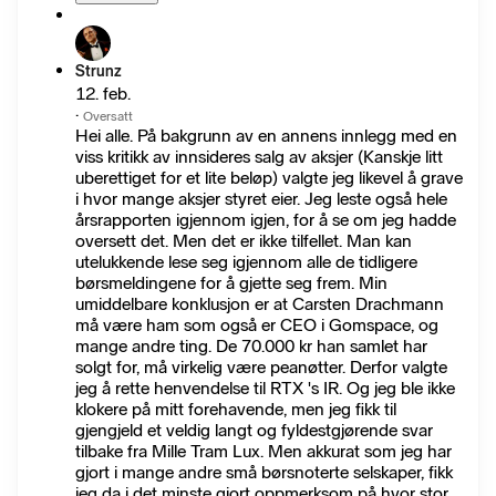
Strunz
12. feb.
·
Oversatt
Hei alle. På bakgrunn av en annens innlegg med en
viss kritikk av innsideres salg av aksjer (Kanskje litt
uberettiget for et lite beløp) valgte jeg likevel å grave
i hvor mange aksjer styret eier. Jeg leste også hele
årsrapporten igjennom igjen, for å se om jeg hadde
oversett det. Men det er ikke tilfellet. Man kan
utelukkende lese seg igjennom alle de tidligere
børsmeldingene for å gjette seg frem. Min
umiddelbare konklusjon er at Carsten Drachmann
må være ham som også er CEO i Gomspace, og
mange andre ting. De 70.000 kr han samlet har
solgt for, må virkelig være peanøtter. Derfor valgte
jeg å rette henvendelse til RTX 's IR. Og jeg ble ikke
klokere på mitt forehavende, men jeg fikk til
gjengjeld et veldig langt og fyldestgjørende svar
tilbake fra Mille Tram Lux. Men akkurat som jeg har
gjort i mange andre små børsnoterte selskaper, fikk
jeg da i det minste gjort oppmerksom på hvor stor