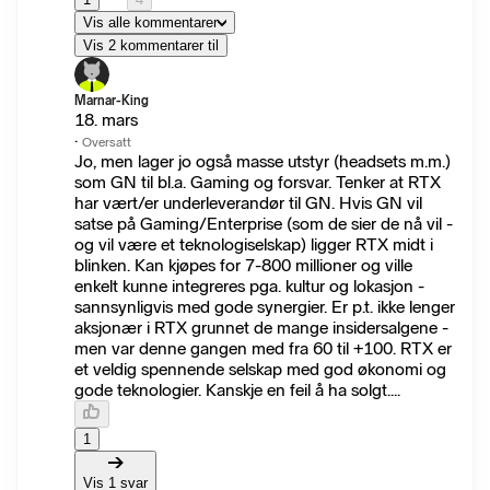
Vis alle kommentarer
Vis 2 kommentarer til
Marnar-King
18. mars
·
Oversatt
Jo, men lager jo også masse utstyr (headsets m.m.)
som GN til bl.a. Gaming og forsvar. Tenker at RTX
har vært/er underleverandør til GN. Hvis GN vil
satse på Gaming/Enterprise (som de sier de nå vil -
og vil være et teknologiselskap) ligger RTX midt i
blinken. Kan kjøpes for 7-800 millioner og ville
enkelt kunne integreres pga. kultur og lokasjon -
sannsynligvis med gode synergier. Er p.t. ikke lenger
aksjonær i RTX grunnet de mange insidersalgene -
men var denne gangen med fra 60 til +100. RTX er
et veldig spennende selskap med god økonomi og
gode teknologier. Kanskje en feil å ha solgt....
1
Vis 1 svar