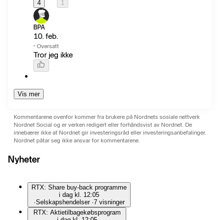
4
1
BPA
10. feb.
·
Oversatt
Tror jeg ikke
Vis mer
Kommentarene ovenfor kommer fra brukere på Nordnets sosiale nettverk
Nordnet Social og er verken redigert eller forhåndsvist av Nordnet. De
innebærer ikke at Nordnet gir investeringsråd eller investeringsanbefalinger.
Nordnet påtar seg ikke ansvar for kommentarene.
Nyheter
RTX: Share buy-back programme
i dag kl. 12:05
∙
Selskapshendelser
∙
7 visninger
RTX: Aktietilbagekøbsprogram
i dag kl. 12:05