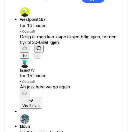
westpoint187.
for 16 t siden
·
Oversatt
Deilig at man kan kjøpe aksjen billig igjen, før den
flyr til 20-tallet igjen.
10
2
brandt79
for 15 t siden
·
Oversatt
Åh jezz here we go again
Vis 1 svar
kloun