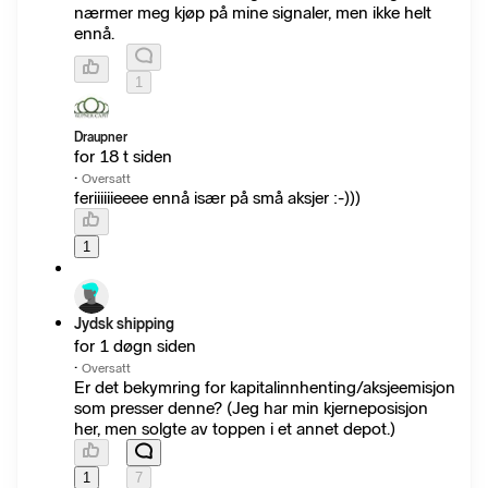
nærmer meg kjøp på mine signaler, men ikke helt
ennå.
1
Draupner
for 18 t siden
·
Oversatt
feriiiiiieeee ennå især på små aksjer :-)))
1
Jydsk shipping
for 1 døgn siden
·
Oversatt
Er det bekymring for kapitalinnhenting/aksjeemisjon
som presser denne? (Jeg har min kjerneposisjon
her, men solgte av toppen i et annet depot.)
1
7