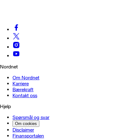
12 mai 08:50
∙
Analyse
∙
474 visninger
Vis alle nyheter
Nordnet
Om Nordnet
Karriere
Bærekraft
Kontakt oss
Hjelp
Spørsmål og svar
Om cookies
Disclaimer
Finansportalen