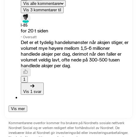
Vis alle kommentarer
Vis 3 kommentarer til
l-85
for 20 t siden
·
Oversatt
Det er et tydelig handelsmønster når aksjen stiger, er
volumet mye høyere mellom 1,5-6 millioner
handlede aksjer per dag, derimot når den faller er
volumet veldig lavt, ofte nede på 300-500 tusen
handlede aksjer per dag.
1
Vis 1 svar
Vis mer
Kommentarene ovenfor kommer fra brukere på Nordnets sosiale nettverk
Nordnet Social og er verken redigert eller forhåndsvist av Nordnet. De
innebærer ikke at Nordnet gir investeringsråd eller investeringsanbefalinger.