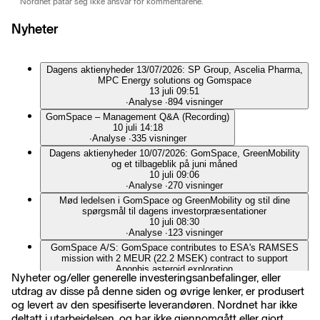
Nordnet påtar seg ikke ansvar for kommentarene.
Nyheter
Dagens aktienyheder 13/07/2026: SP Group, Ascelia Pharma,
MPC Energy solutions og Gomspace
13 juli 09:51
∙
Analyse
∙
894 visninger
GomSpace – Management Q&A (Recording)
10 juli 14:18
∙
Analyse
∙
335 visninger
Dagens aktienyheder 10/07/2026: GomSpace, GreenMobility
og et tilbageblik på juni måned
10 juli 09:06
∙
Analyse
∙
270 visninger
Mød ledelsen i GomSpace og GreenMobility og stil dine
spørgsmål til dagens investorpræsentationer
10 juli 08:30
∙
Analyse
∙
123 visninger
GomSpace A/S: GomSpace contributes to ESA's RAMSES
mission with 2 MEUR (22.2 MSEK) contract to support
Apophis asteroid exploration
Nyheter og/eller generelle investeringsanbefalinger, eller
3 juli 09:30
utdrag av disse på denne siden og øvrige lenker, er produsert
∙
Pressemelding
∙
145 visninger
og levert av den spesifiserte leverandøren. Nordnet har ikke
HCA Morgenbørs 01/07 - Investorerne tager hul på andet
halvår
deltatt i utarbeidelsen, og har ikke gjennomgått eller gjort