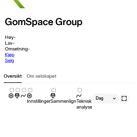
GomSpace Group
Høy
-
Lav
-
Omsetning
-
Kjøp
Selg
Oversikt
Om selskapet
Dag
Innstillinger
Sammenlign
Teknisk
analyse