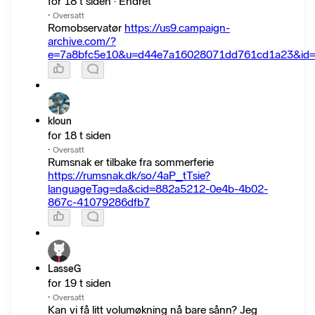
for 18 t siden · Endret
·
Oversatt
Romobservatør
https://us9.campaign-
archive.com/?
e=7a8bfc5e10&u=d44e7a16028071dd761cd1a23&id=
kloun
for 18 t siden
·
Oversatt
Rumsnak er tilbake fra sommerferie
https://rumsnak.dk/so/4aP_tTsie?
languageTag=da&cid=882a5212-0e4b-4b02-
867c-41079286dfb7
LasseG
for 19 t siden
·
Oversatt
Kan vi få litt volumøkning nå bare sånn? Jeg