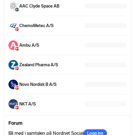
informasjon
AAC Clyde Space AB
ChemoMetec A/S
Ambu A/S
Zealand Pharma A/S
Novo Nordisk B A/S
NKT A/S
Forum
Bli med i samtalen på Nordnet Social
Logg inn