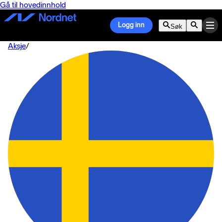
Gå til hovedinnhold
Logg inn
Søk
Aksje
/