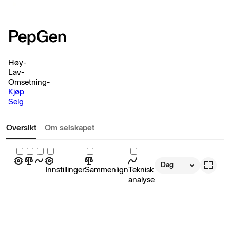
PepGen
Høy
-
Lav
-
Omsetning
-
Kjøp
Selg
Oversikt
Om selskapet
Dag
Innstillinger
Sammenlign
Teknisk
analyse