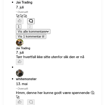
Jax Trading
7. juli
·
Oversatt
🚀🚀🚀
1
2
Vis alle kommentarer
Vis 1 kommentar til
Jax Trading
7. juli
Tørr hvertfall ikke sitte utenfor slik den er nå
whitemonster
13. mai
·
Oversatt
Hmm, denne her kunne godt være spennende 🤔
🚀