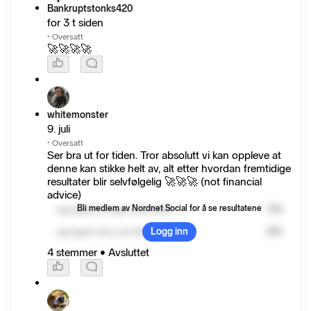
Bankruptstonks420
for 3 t siden
·
Oversatt
🚀🚀🚀🚀
whitemonster
9. juli
·
Oversatt
Ser bra ut for tiden. Tror absolutt vi kan oppleve at
denne kan stikke helt av, alt etter hvordan fremtidige
resultater blir selvfølgelig 🚀🚀🚀 (not financial
advice)
Bli medlem av Nordnet Social for å se resultatene
Jeg kjøper/har kjøpt under $5😎
75
%
Logg inn
Jeg kjøper først over $5 🤡
25
%
4 stemmer
•
Avsluttet