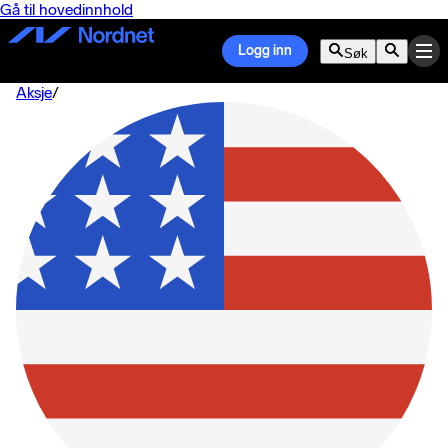
Gå til hovedinnhold
Logg inn
Søk
Aksje
/