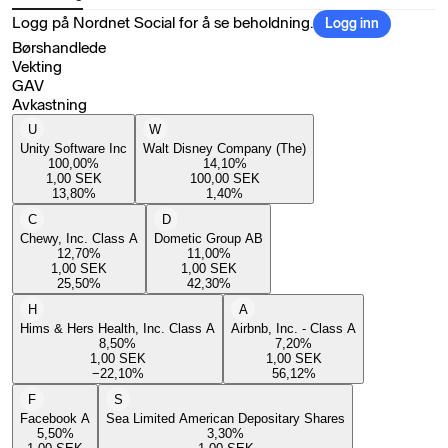
Logg på Nordnet Social for å se beholdning.
Logg inn
Børshandlede
Vekting
GAV
Avkastning
U
W
Unity Software Inc
Walt Disney Company (The)
100,00
%
14,10
%
1,00
SEK
100,00
SEK
13,80
%
1,40
%
C
D
Chewy, Inc. Class A
Dometic Group AB
12,70
%
11,00
%
1,00
SEK
1,00
SEK
25,50
%
42,30
%
H
A
Hims & Hers Health, Inc. Class A
Airbnb, Inc. - Class A
8,50
%
7,20
%
1,00
SEK
1,00
SEK
−22,10
%
56,12
%
F
S
Facebook A
Sea Limited American Depositary Shares
5,50
%
3,30
%