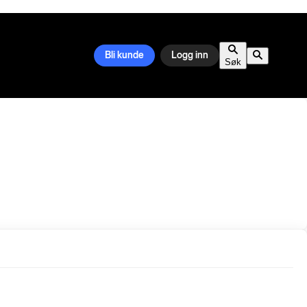
Bli kunde
Logg inn
Søk