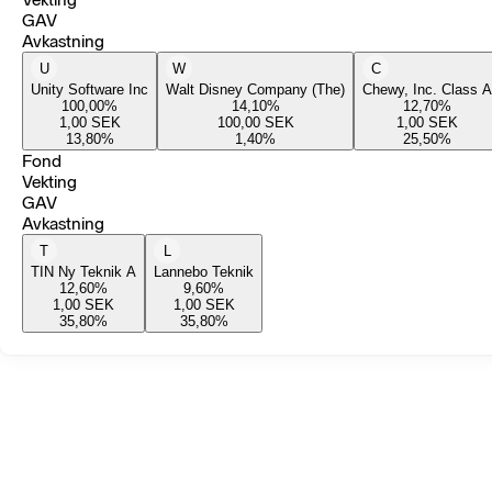
GAV
Avkastning
U
W
C
Unity Software Inc
Walt Disney Company (The)
Chewy, Inc. Class A
100,00
%
14,10
%
12,70
%
1,00
SEK
100,00
SEK
1,00
SEK
13,80
%
1,40
%
25,50
%
Fond
Vekting
GAV
Avkastning
T
L
TIN Ny Teknik A
Lannebo Teknik
12,60
%
9,60
%
1,00
SEK
1,00
SEK
35,80
%
35,80
%