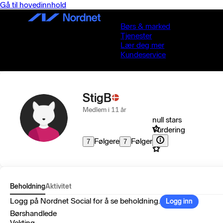
Gå til hovedinnhold
Børs & marked
Tjenester
Lær deg mer
Kundeservice
StigB
Medlem i 11 år
null stars
Vurdering
Følgere
Følger
7
7
Beholdning
Aktivitet
Logg på Nordnet Social for å se beholdning.
Logg inn
Børshandlede
Vekting