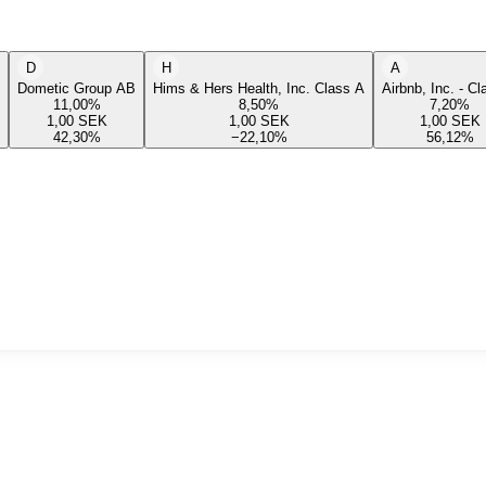
D
H
A
Dometic Group AB
Hims & Hers Health, Inc. Class A
Airbnb, Inc. - C
11,00
%
8,50
%
7,20
%
1,00
SEK
1,00
SEK
1,00
SEK
42,30
%
−22,10
%
56,12
%