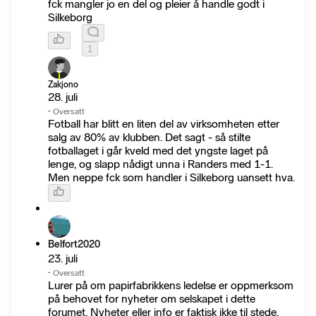
fck mangler jo en del og pleier å handle godt i
Silkeborg
1
Zakjono
28. juli
·
Oversatt
Fotball har blitt en liten del av virksomheten etter
salg av 80% av klubben. Det sagt - så stilte
fotballaget i går kveld med det yngste laget på
lenge, og slapp nådigt unna i Randers med 1-1.
Men neppe fck som handler i Silkeborg uansett hva.
Belfort2020
23. juli
·
Oversatt
Lurer på om papirfabrikkens ledelse er oppmerksom
på behovet for nyheter om selskapet i dette
forumet. Nyheter eller info er faktisk ikke til stede,