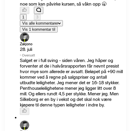
noe som kan påvirke kursen, så våkn opp 🥱
1
3
Vis alle kommentarer
Vis 1 kommentar til
Zakjono
28. juli
·
Oversatt
Salget er i full sving - siden våren. Jeg håper og
forventer at de i halvårsrapporten får nevnt presist
hvor mye som allerede er avsatt. Beløpet på +90 mill
kommer ved å regne på salgspriser og antall
utbudte leiligheter. Jeg mener det er 16-18 stykker.
Penthouseleilighetene mener jeg ligger litt over 8
mill. Og ellers rundt 4,5 per stykke. Mener jeg. Men
Silkeborg er en by i vekst og det skal nok være
kjøpere til denne typen leiligheter i indre by.