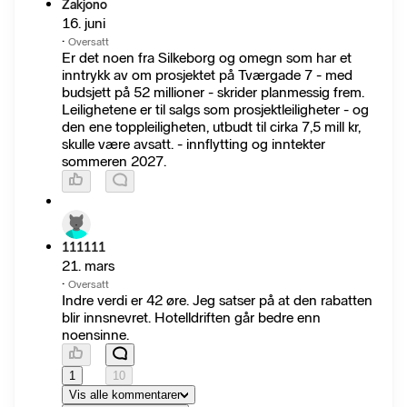
Zakjono
16. juni
·
Oversatt
Er det noen fra Silkeborg og omegn som har et
inntrykk av om prosjektet på Tværgade 7 - med
budsjett på 52 millioner - skrider planmessig frem.
Leilighetene er til salgs som prosjektleiligheter - og
den ene toppleiligheten, utbudt til cirka 7,5 mill kr,
skulle være avsatt. - innflytting og inntekter
sommeren 2027.
111111
21. mars
·
Oversatt
Indre verdi er 42 øre. Jeg satser på at den rabatten
blir innsnevret. Hotelldriften går bedre enn
noensinne.
1
10
Vis alle kommentarer