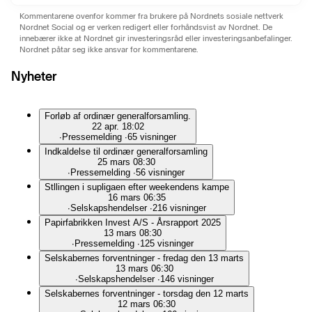
Kommentarene ovenfor kommer fra brukere på Nordnets sosiale nettverk
Nordnet Social og er verken redigert eller forhåndsvist av Nordnet. De
innebærer ikke at Nordnet gir investeringsråd eller investeringsanbefalinger.
Nordnet påtar seg ikke ansvar for kommentarene.
Nyheter
Forløb af ordinær generalforsamling.
22 apr. 18:02
∙
Pressemelding
∙
65 visninger
Indkaldelse til ordinær generalforsamling
25 mars 08:30
∙
Pressemelding
∙
56 visninger
Stllingen i supligaen efter weekendens kampe
16 mars 06:35
∙
Selskapshendelser
∙
216 visninger
Papirfabrikken Invest A/S - Årsrapport 2025
13 mars 08:30
∙
Pressemelding
∙
125 visninger
Selskabernes forventninger - fredag den 13 marts
13 mars 06:30
∙
Selskapshendelser
∙
146 visninger
Selskabernes forventninger - torsdag den 12 marts
12 mars 06:30