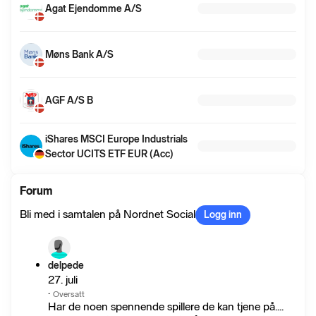
Agat Ejendomme A/S
Møns Bank A/S
AGF A/S B
iShares MSCI Europe Industrials
Sector UCITS ETF EUR (Acc)
Forum
Bli med i samtalen på Nordnet Social
Logg inn
delpede
27. juli
·
Oversatt
Har de noen spennende spillere de kan tjene på....