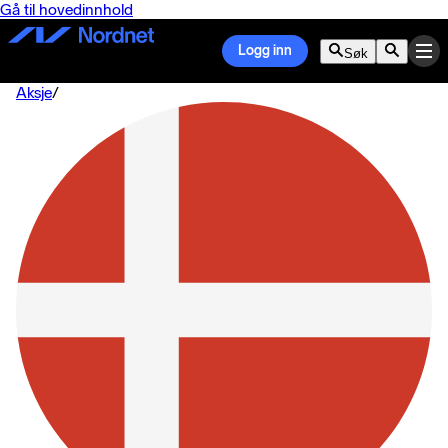
Gå til hovedinnhold
Logg inn
Søk
Aksje
/