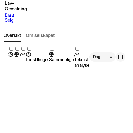
Lav
-
Omsetning
-
Kjøp
Selg
Oversikt
Om selskapet
Dag
Innstillinger
Sammenlign
Teknisk
analyse