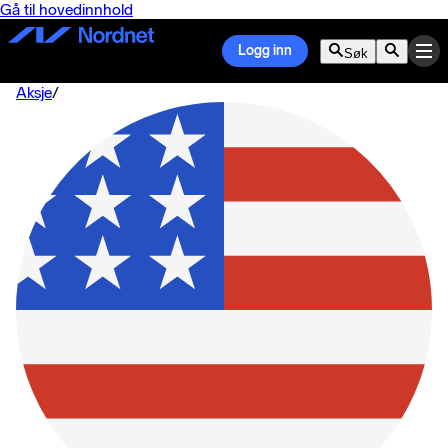
Gå til hovedinnhold
Logg inn
Søk
Aksje
/