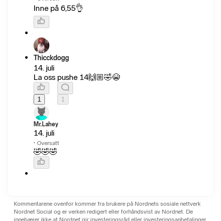
Inne på 6,55👌
Thicckdogg
14. juli
La oss pushe 14🙌🏼🤣😭
1
1
Mr.Lahey
14. juli
·
Oversatt
🤣🤣🤣
Kommentarene ovenfor kommer fra brukere på Nordnets sosiale nettverk
Nordnet Social og er verken redigert eller forhåndsvist av Nordnet. De
innebærer ikke at Nordnet gir investeringsråd eller investeringsanbefalinger.