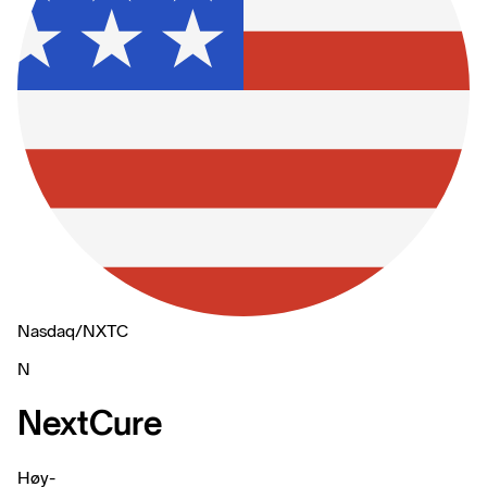
Nasdaq
/
NXTC
N
NextCure
Høy
-