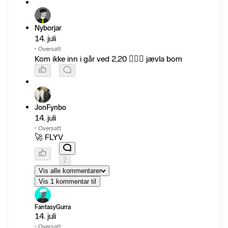
Nyborjar
14. juli
·
Oversatt
Kom ikke inn i går ved 2,20 🤦🏻‍♂️ jævla bom
JonFynbo
14. juli
·
Oversatt
🚀 FLYV
2
Vis alle kommentarer
Vis 1 kommentar til
FantasyGurra
14. juli
·
Oversatt