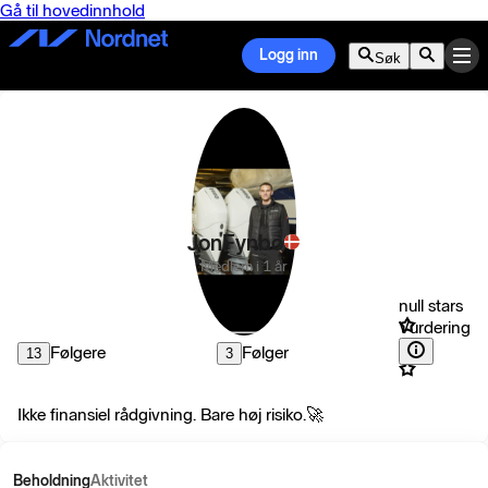
Gå til hovedinnhold
Logg inn
Søk
JonFynbo
Medlem i 1 år
null stars
Vurdering
Følgere
Følger
13
3
Ikke finansiel rådgivning. Bare høj risiko.🚀
Beholdning
Aktivitet