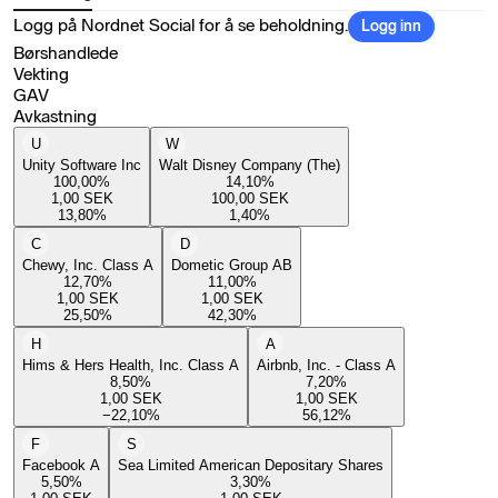
Logg på Nordnet Social for å se beholdning.
Logg inn
Børshandlede
Vekting
GAV
Avkastning
U
W
Unity Software Inc
Walt Disney Company (The)
100,00
%
14,10
%
1,00
SEK
100,00
SEK
13,80
%
1,40
%
C
D
Chewy, Inc. Class A
Dometic Group AB
12,70
%
11,00
%
1,00
SEK
1,00
SEK
25,50
%
42,30
%
H
A
Hims & Hers Health, Inc. Class A
Airbnb, Inc. - Class A
8,50
%
7,20
%
1,00
SEK
1,00
SEK
−22,10
%
56,12
%
F
S
Facebook A
Sea Limited American Depositary Shares
5,50
%
3,30
%