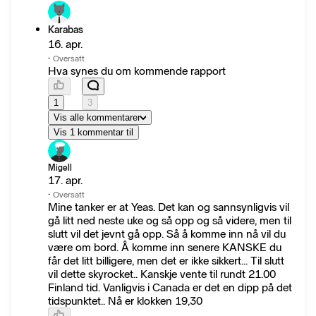
Karabas
16. apr.
·
Oversatt
Hva synes du om kommende rapport
1
3
Vis alle kommentarer
Vis 1 kommentar til
Migell
17. apr.
·
Oversatt
Mine tanker er at Yeas. Det kan og sannsynligvis vil
gå litt ned neste uke og så opp og så videre, men til
slutt vil det jevnt gå opp. Så å komme inn nå vil du
være om bord. Å komme inn senere KANSKE du
får det litt billigere, men det er ikke sikkert... Til slutt
vil dette skyrocket.. Kanskje vente til rundt 21.00
Finland tid. Vanligvis i Canada er det en dipp på det
tidspunktet.. Nå er klokken 19,30