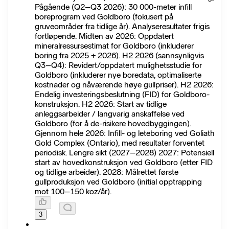
Pågående (Q2–Q3 2026): 30 000-meter infill
boreprogram ved Goldboro (fokusert på
gruveområder fra tidlige år). Analyseresultater frigis
fortløpende. Midten av 2026: Oppdatert
mineralressursestimat for Goldboro (inkluderer
boring fra 2025 + 2026). H2 2026 (sannsynligvis
Q3–Q4): Revidert/oppdatert mulighetsstudie for
Goldboro (inkluderer nye boredata, optimaliserte
kostnader og nåværende høye gullpriser). H2 2026:
Endelig investeringsbeslutning (FID) for Goldboro-
konstruksjon. H2 2026: Start av tidlige
anleggsarbeider / langvarig anskaffelse ved
Goldboro (for å de-risikere hovedbyggingen).
Gjennom hele 2026: Infill- og leteboring ved Goliath
Gold Complex (Ontario), med resultater forventet
periodisk. Lengre sikt (2027–2028) 2027: Potensiell
start av hovedkonstruksjon ved Goldboro (etter FID
og tidlige arbeider). 2028: Målrettet første
gullproduksjon ved Goldboro (initial opptrapping
mot 100–150 koz/år).
3