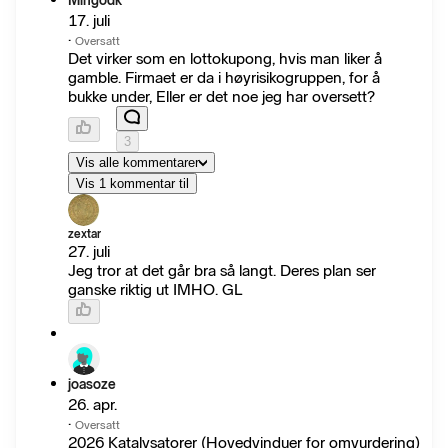
Mingodk
17. juli
·
Oversatt
Det virker som en lottokupong, hvis man liker å
gamble. Firmaet er da i høyrisikogruppen, for å
bukke under, Eller er det noe jeg har oversett?
3
Vis alle kommentarer
Vis 1 kommentar til
zextar
27. juli
Jeg tror at det går bra så langt. Deres plan ser
ganske riktig ut IMHO. GL
joasoze
26. apr.
·
Oversatt
2026 Katalysatorer (Hovedvinduer for omvurdering)