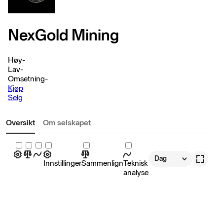
NexGold Mining
Høy
-
Lav
-
Omsetning
-
Kjøp
Selg
Oversikt
Om selskapet
Dag
Innstillinger
Sammenlign
Teknisk
analyse