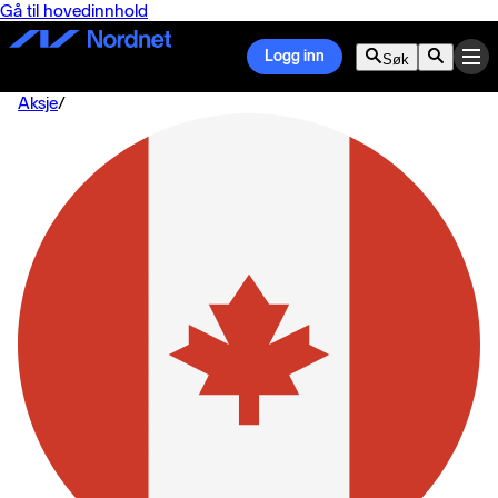
Gå til hovedinnhold
Logg inn
Søk
Aksje
/