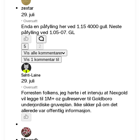
zextar
29. juli
·
Oversatt
Enda en påfylling her ved 1.15 4000 gull. Neste
påfylling ved 1.05-07. GL
5
2
Vis alle kommentarer
Vis 1 kommentar til
Sahti-Laine
29. juli
·
Oversatt
Forresten folkens, jeg hørte i et intervju at Nexgold
vil legge til 1M+ oz gullreserver til Goldboro
underjordiske gruveplan. Ikke sikker på om det
allerede var offentlig informasjon.