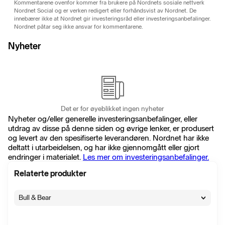
Kommentarene ovenfor kommer fra brukere på Nordnets sosiale nettverk
Nordnet Social og er verken redigert eller forhåndsvist av Nordnet. De
innebærer ikke at Nordnet gir investeringsråd eller investeringsanbefalinger.
Nordnet påtar seg ikke ansvar for kommentarene.
Nyheter
Det er for øyeblikket ingen nyheter
Nyheter og/eller generelle investeringsanbefalinger, eller
utdrag av disse på denne siden og øvrige lenker, er produsert
og levert av den spesifiserte leverandøren. Nordnet har ikke
deltatt i utarbeidelsen, og har ikke gjennomgått eller gjort
endringer i materialet.
Les mer om investeringsanbefalinger.
Relaterte produkter
Bull & Bear