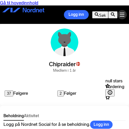
Gå til hovedinnhold
Logg inn
Søk
Chipraider
Medlem i 1 år
null stars
Vurdering
Følgere
Følger
37
2
Beholdning
Aktivitet
Logg på Nordnet Social for å se beholdning.
Logg inn