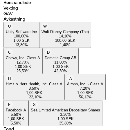
Børshandlede
Vekting
GAV
Avkastning
U
W
Unity Software Inc
Walt Disney Company (The)
100,00
%
14,10
%
1,00
SEK
100,00
SEK
13,80
%
1,40
%
C
D
Chewy, Inc. Class A
Dometic Group AB
12,70
%
11,00
%
1,00
SEK
1,00
SEK
25,50
%
42,30
%
H
A
Hims & Hers Health, Inc. Class A
Airbnb, Inc. - Class A
8,50
%
7,20
%
1,00
SEK
1,00
SEK
−22,10
%
56,12
%
F
S
Facebook A
Sea Limited American Depositary Shares
5,50
%
3,30
%
1,00
SEK
1,00
SEK
5,50
%
35,80
%
Fond