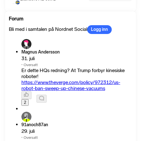
Forum
Bli med i samtalen på Nordnet Social
Logg inn
Magnus Andersson
31. juli
·
Oversatt
Er dette HQs redning? At Trump forbyr kinesiske
roboter!
https://www.theverge.com/policy/972312/us-
robot-ban-sweep-up-chinese-vacuums
2
91anoch87an
29. juli
·
Oversatt