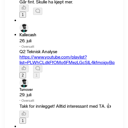
Går fint. Skulle ha kjøpt mer.
1
Kallecash
26. juli
·
Oversatt
Q2 Teknisk Analyse
https://www.youtube.com/playlist?
list=PLWhCLdkFfOMo6FMezLGcSlL4kfmojgyBq
2
1
Turnover
29. juli
·
Oversatt
Takk for innlegget! Alltid interessant med TA. 👍
1