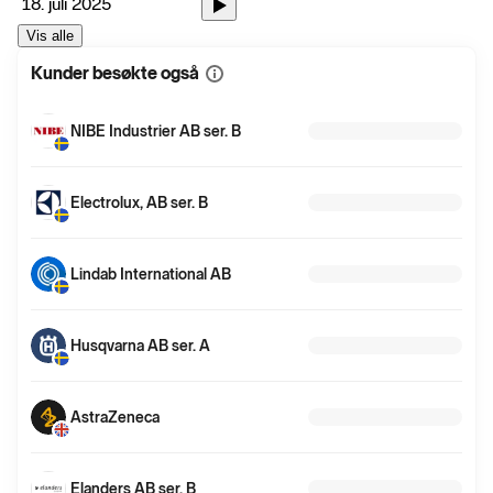
18. juli 2025
Vis alle
Kunder besøkte også
Vis
mer
informasjon
NIBE Industrier AB ser. B
Electrolux, AB ser. B
Lindab International AB
Husqvarna AB ser. A
AstraZeneca
Elanders AB ser. B