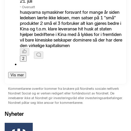
21. juli
·
Oversatt
husqvarna symaskiner forsvant for mange år siden
ledelsen lærte ikke leksen, men satser på 1 "små"
produkter 2 små el 3 forbruker alt kan gjøres bedre i
Kina og t.o.m. klare leveranse hit husk at staten
hjelper bedriftene i Kina med å lykkes for i fremtiden
vil bare kinesiske selskaper dominere så der har dere
den virkelige kapitalismen
2
Vis mer
Kommentarene ovenfor kommer fra brukere på Nordnets sosiale nettverk
Nordnet Social og er verken redigert eller forhåndsvist av Nordnet. De
innebærer ikke at Nordnet gir investeringsråd eller investeringsanbefalinger.
Nordnet påtar seg ikke ansvar for kommentarene.
Nyheter