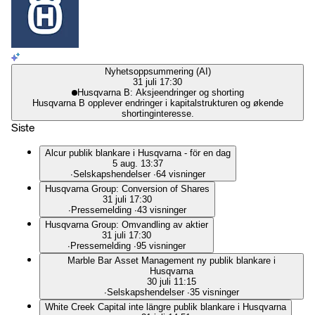
Nyhetsoppsummering (AI)
31 juli 17:30
Husqvarna B: Aksjeendringer og shorting
Husqvarna B opplever endringer i kapitalstrukturen og økende
shortinginteresse.
Siste
Alcur publik blankare i Husqvarna - för en dag
5 aug. 13:37
∙
Selskapshendelser
∙
64 visninger
Husqvarna Group: Conversion of Shares
31 juli 17:30
∙
Pressemelding
∙
43 visninger
Husqvarna Group: Omvandling av aktier
31 juli 17:30
∙
Pressemelding
∙
95 visninger
Marble Bar Asset Management ny publik blankare i
Husqvarna
30 juli 11:15
∙
Selskapshendelser
∙
35 visninger
White Creek Capital inte längre publik blankare i Husqvarna