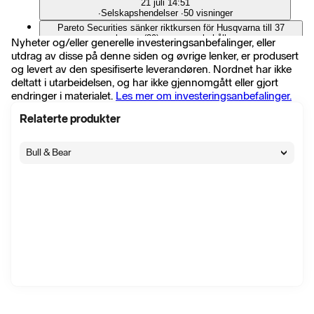
21 juli 14:51
∙
Selskapshendelser
∙
50 visninger
Pareto Securities sänker riktkursen för Husqvarna till 37
kronor (39), upprepar behåll
Nyheter og/eller generelle investeringsanbefalinger, eller
20 juli 10:29
utdrag av disse på denne siden og øvrige lenker, er produsert
∙
Flash
∙
24 visninger
og levert av den spesifiserte leverandøren. Nordnet har ikke
Handelsbanken sänker riktkursen för Husqvarna till 39 kronor
deltatt i utarbeidelsen, og har ikke gjennomgått eller gjort
(42), upprepar behåll - BN
endringer i materialet.
Les mer om investeringsanbefalinger.
20 juli 09:25
∙
Flash
∙
18 visninger
Relaterte produkter
Danske Bank sänker riktkursen för Husqvarna till 57 kronor
(60), upprepar köp - BN
20 juli 09:10
Bull & Bear
∙
Flash
∙
33 visninger
Husqvarnas nytillträdda divisionschef Anders Lindmark gör
sitt första aktieköp
17 juli 13:03
∙
Selskapshendelser
∙
127 visninger
Husqvarnas justerade rörelseresultat över förväntan
17 juli 07:06
∙
Selskapshendelser
∙
253 visninger
INTERIM REPORT JANUARY - JUNE 2026
17 juli 07:00
∙
Pressemelding
∙
44 visninger
DELÅRSRAPPORT JANUARI - JUNI 2026
17 juli 07:00
∙
Pressemelding
∙
66 visninger