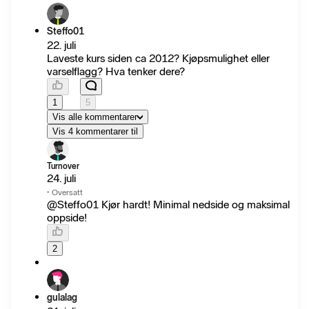
Steffo01
22. juli
Laveste kurs siden ca 2012? Kjøpsmulighet eller
varselflagg? Hva tenker dere?
1
5
Vis alle kommentarer
Vis 4 kommentarer til
Turnover
24. juli
·
Oversatt
@Steffo01 Kjør hardt! Minimal nedside og maksimal
oppside!
2
gulalag