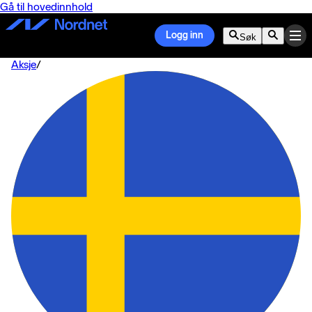
Gå til hovedinnhold
Logg inn
Søk
Aksje
/