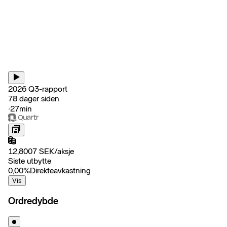
2026 Q3-rapport
78 dager siden
‧
27min
12,8007
SEK
/
aksje
Siste utbytte
0,00
%
Direkteavkastning
Vis
Ordredybde