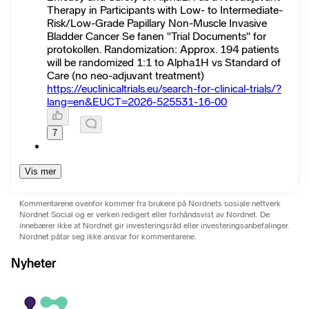
Therapy in Participants with Low- to Intermediate-
Risk/Low-Grade Papillary Non-Muscle Invasive
Bladder Cancer Se fanen "Trial Documents" for
protokollen. Randomization: Approx. 194 patients
will be randomized 1:1 to Alpha1H vs Standard of
Care (no neo-adjuvant treatment)
https://euclinicaltrials.eu/search-for-clinical-trials/?
lang=en&EUCT=2026-525531-16-00
7
Vis mer
Kommentarene ovenfor kommer fra brukere på Nordnets sosiale nettverk
Nordnet Social og er verken redigert eller forhåndsvist av Nordnet. De
innebærer ikke at Nordnet gir investeringsråd eller investeringsanbefalinger.
Nordnet påtar seg ikke ansvar for kommentarene.
Nyheter