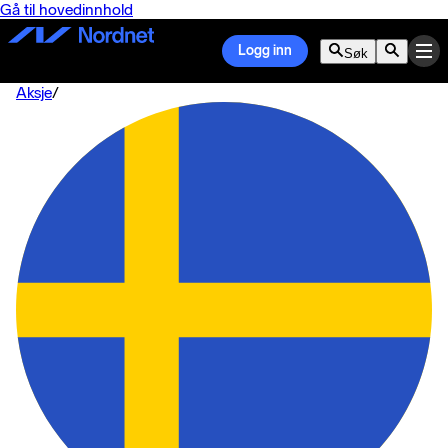
Gå til hovedinnhold
Logg inn
Søk
Aksje
/