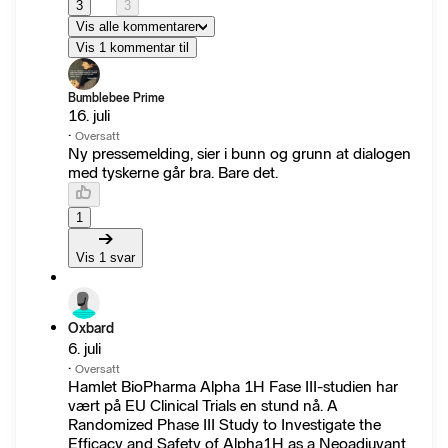
3
3
Vis alle kommentarer
Vis 1 kommentar til
Bumblebee Prime
16. juli
·
Oversatt
Ny pressemelding, sier i bunn og grunn at dialogen
med tyskerne går bra. Bare det.
1
Vis 1 svar
Oxbard
6. juli
·
Oversatt
Hamlet BioPharma Alpha 1H Fase III-studien har
vært på EU Clinical Trials en stund nå. A
Randomized Phase III Study to Investigate the
Efficacy and Safety of Alpha1H as a Neoadjuvant