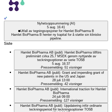
Nyhetsoppsummering (AI)
5 aug. 16:41
Utfall av tegningsopsjoner for Hamlet BioPharma B
Hamlet BioPharma B henter ny kapital for å støtte sin kliniske
pipeline.
Siste
Hamlet BioPharma AB (publ): Hamlet BioPharma tillförs
preliminärt cirka 25,7 MSEK genom nyttjande av
teckningsoptioner av serie TO5B
5 aug. 16:37
∙
Pressemelding
∙
51 visninger
Hamlet BioPharma AB (publ): Grant and impending grant of
new patents in the US and Japan
28 juli 13:00
∙
Pressemelding
∙
42 visninger
Hamlet BioPharma AB (publ): International traction for Hamlet
BioPharma
24 juli 09:00
∙
Pressemelding
∙
127 visninger
Hamlet BioPharma AB (publ): Uppdatering inför ordinarie
teckningsperiod för teckningsoptioner TO5B