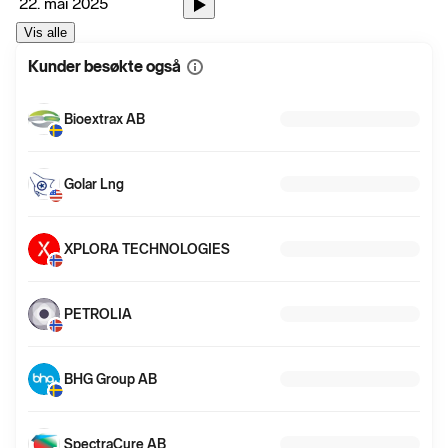
22. mai 2025
Vis alle
Kunder besøkte også
Vis
mer
informasjon
Bioextrax AB
Golar Lng
XPLORA TECHNOLOGIES
PETROLIA
BHG Group AB
SpectraCure AB