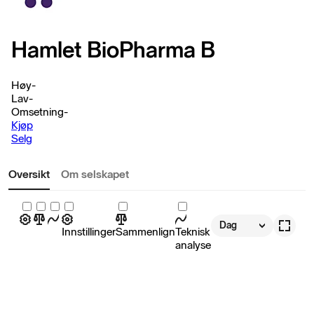
Hamlet BioPharma B
Høy
-
Lav
-
Omsetning
-
Kjøp
Selg
Oversikt
Om selskapet
Dag
Innstillinger
Sammenlign
Teknisk
analyse