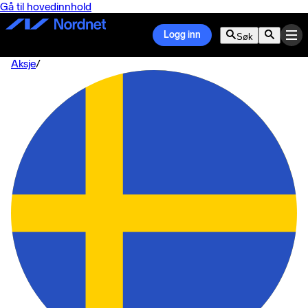
Gå til hovedinnhold
Logg inn
Søk
Aksje
/