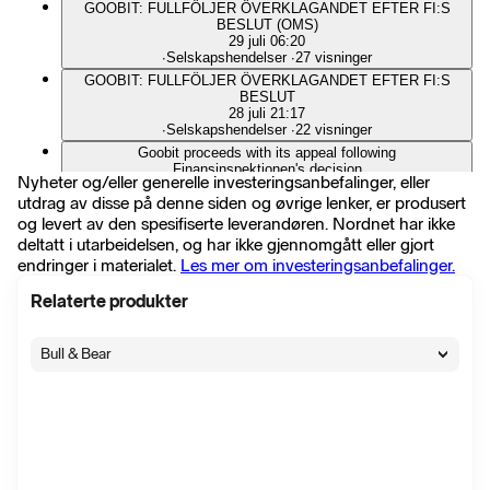
GOOBIT: FULLFÖLJER ÖVERKLAGANDET EFTER FI:S
BESLUT (OMS)
29 juli 06:20
∙
Selskapshendelser
∙
27 visninger
GOOBIT: FULLFÖLJER ÖVERKLAGANDET EFTER FI:S
BESLUT
28 juli 21:17
∙
Selskapshendelser
∙
22 visninger
Goobit proceeds with its appeal following
Finansinspektionen's decision
Nyheter og/eller generelle investeringsanbefalinger, eller
28 juli 21:00
utdrag av disse på denne siden og øvrige lenker, er produsert
∙
Pressemelding
∙
7 visninger
og levert av den spesifiserte leverandøren. Nordnet har ikke
Goobit fullföljer överklagandet efter Finansinspektionens
beslut
deltatt i utarbeidelsen, og har ikke gjennomgått eller gjort
28 juli 21:00
endringer i materialet.
Les mer om investeringsanbefalinger.
∙
Pressemelding
∙
16 visninger
GOOBIT: LÄMNAT IN ETT ÖVERKLAGANDE TILL FI (OMS)
Relaterte produkter
24 juli 06:11
∙
Selskapshendelser
∙
18 visninger
Bull & Bear
GOOBIT: LÄMNAT IN ETT ÖVERKLAGANDE TILL FI
23 juli 20:50
∙
Selskapshendelser
∙
14 visninger
Goobit seeks reconsideration and appeals
Finansinspektionen's MiCA decision
23 juli 20:30
∙
Pressemelding
∙
3 visninger
Goobit begär omprövning och överklagar Finansinspektionens