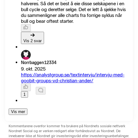
halveres. Så det er best å eie disse selskapene i en
bull cycle og deretter selge. Det er lett å sjekke hvis
du sammenligner alle charts fra forrige syklus når
bull og bear oftest starter.
Vis 2 svar
Norrbaggen12334
9. okt. 2025
https://analystgroup.se/textintervju/intervju-med-
goobit-groups-vd-christian-ander/
1
Vis mer
Kommentarene ovenfor kommer fra brukere på Nordnets sosiale nettverk
Nordnet Social og er verken redigert eller forhåndsvist av Nordnet. De
innebærer ikke at Nordnet gir investeringsråd eller investeringsanbefalinger.