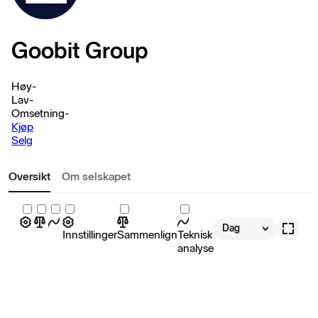
Goobit Group
Høy
-
Lav
-
Omsetning
-
Kjøp
Selg
Oversikt
Om selskapet
Dag
Innstillinger
Sammenlign
Teknisk
analyse