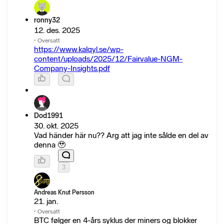
ronny32
12. des. 2025
·
Oversatt
https://www.kalqyl.se/wp-
content/uploads/2025/12/Fairvalue-NGM-
Company-Insights.pdf
Dod1991
30. okt. 2025
Vad händer här nu?? Arg att jag inte sålde en del av
denna 🥹
3
Andreas Knut Persson
21. jan.
·
Oversatt
BTC følger en 4-års syklus der miners og blokker