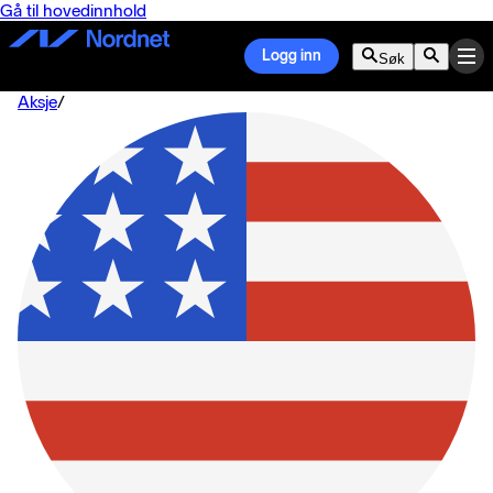
Gå til hovedinnhold
Logg inn
Søk
Aksje
/