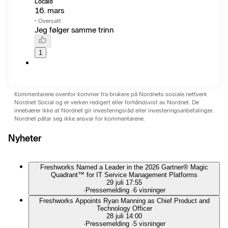
Local8
16. mars
·
Oversatt
Jeg følger samme trinn
1
Kommentarene ovenfor kommer fra brukere på Nordnets sosiale nettverk
Nordnet Social og er verken redigert eller forhåndsvist av Nordnet. De
innebærer ikke at Nordnet gir investeringsråd eller investeringsanbefalinger.
Nordnet påtar seg ikke ansvar for kommentarene.
Nyheter
Freshworks Named a Leader in the 2026 Gartner® Magic
Quadrant™ for IT Service Management Platforms
29 juli 17:55
∙
Pressemelding
∙
6 visninger
Freshworks Appoints Ryan Manning as Chief Product and
Technology Officer
28 juli 14:00
∙
Pressemelding
∙
5 visninger