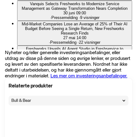
Vanquis Selects Freshworks to Modernize Service
Management as Gateway Transformation Nears Completion
30 juni 09:00
∙
Pressemelding
∙
9 visninger
Mid‑Market Companies Lose an Average of 25% of Their AI
Budget Before Seeing a Single Return, New Freshworks
Research Finds
27 mai 14:00
∙
Pressemelding
∙
22 visninger
Freshworks Unveils AI Agent Studio in Freshservice to
Nyheter og/eller generelle investeringsanbefalinger, eller
Unlock Service Transformation that Drives Compounding
utdrag av disse på denne siden og øvrige lenker, er produsert
Business Growth
14 mai 14:00
og levert av den spesifiserte leverandøren. Nordnet har ikke
∙
Pressemelding
∙
17 visninger
deltatt i utarbeidelsen, og har ikke gjennomgått eller gjort
Freshworks Appoints Kuntal Vahalia as Senior Vice
endringer i materialet.
Les mer om investeringsanbefalinger.
President, Global Channels and Alliances
9 apr. 14:00
Relaterte produkter
∙
Pressemelding
∙
22 visninger
Freshworks Expands IT Asset Management Capabilities by
Adding Continuous Infrastructure Discovery and Dependency
Bull & Bear
Mapping to Freshservice
2 apr. 14:00
∙
Pressemelding
∙
11 visninger
Freshworks Unifies Global Sales Organization to Accelerate
Growth
5 mars 23:30
∙
Pressemelding
∙
34 visninger