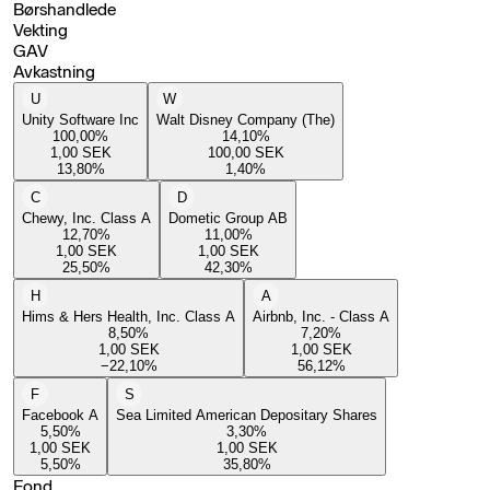
Børshandlede
Vekting
GAV
Avkastning
U
W
Unity Software Inc
Walt Disney Company (The)
100,00
%
14,10
%
1,00
SEK
100,00
SEK
13,80
%
1,40
%
C
D
Chewy, Inc. Class A
Dometic Group AB
12,70
%
11,00
%
1,00
SEK
1,00
SEK
25,50
%
42,30
%
H
A
Hims & Hers Health, Inc. Class A
Airbnb, Inc. - Class A
8,50
%
7,20
%
1,00
SEK
1,00
SEK
−22,10
%
56,12
%
F
S
Facebook A
Sea Limited American Depositary Shares
5,50
%
3,30
%
1,00
SEK
1,00
SEK
5,50
%
35,80
%
Fond