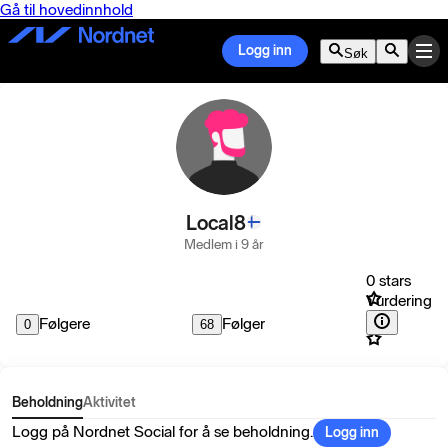
Gå til hovedinnhold
Logg inn
Søk
Local8
Medlem i 9 år
0 stars
Vurdering
Følgere
Følger
0
68
Beholdning
Aktivitet
Logg på Nordnet Social for å se beholdning.
Logg inn