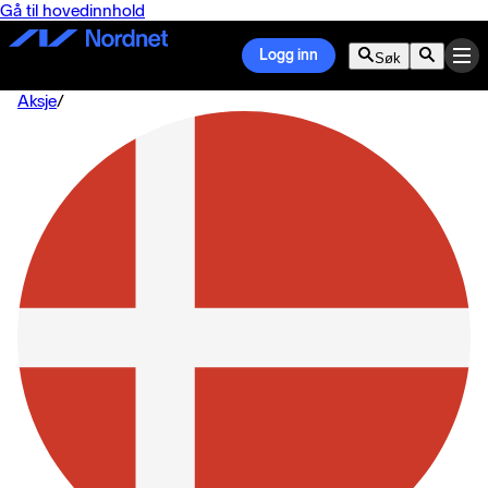
Gå til hovedinnhold
Logg inn
Søk
Aksje
/