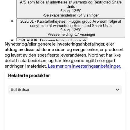
A/S som følge af udnyttelse af warrants og Restricted Share
Units
5 aug. 12:50
∙
Selskapshendelser
∙
34 visninger
2026/31 - Kapitalforhøjelse i Flügger group A/S som følge af
udnyttelse af warrants og Restricted Share Units
5 aug. 12:50
∙
Pressemelding
∙
17 visninger
OVERBLIK: De seneste aktietilbagekøb
Nyheter og/eller generelle investeringsanbefalinger, eller
4 aug. 08:04
utdrag av disse på denne siden og øvrige lenker, er produsert
∙
Selskapshendelser
∙
973 visninger
og levert av den spesifiserte leverandøren. Nordnet har ikke
Flügger group A/S: 2026/30 – Aktietilbagekøbsprogram i
Flügger group A/S: Transaktioner i henhold til
deltatt i utarbeidelsen, og har ikke gjennomgått eller gjort
aktietilbagekøbsprogram
endringer i materialet.
Les mer om investeringsanbefalinger.
3 aug. 09:51
∙
Selskapshendelser
∙
18 visninger
Relaterte produkter
2026/30 – Aktietilbagekøbsprogram i Flügger group A/S:
Transaktioner i henhold til aktietilbagekøbsprogram
3 aug. 09:51
Bull & Bear
∙
Pressemelding
∙
6 visninger
Flügger - Video med presentation av årsredovisningen för
2025/26
31 juli 09:30
∙
Analyse
∙
10 visninger
Flügger - Video til tilikauden 2025/26 tulosjulkistuksesta
31 juli 09:30
∙
Analyse
∙
3 visninger