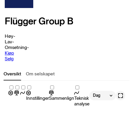
Flügger Group B
Høy
-
Lav
-
Omsetning
-
Kjøp
Selg
Oversikt
Om selskapet
Dag
Innstillinger
Sammenlign
Teknisk
analyse