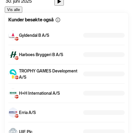
30. juni 2025
Vis alle
Kunder besøkte også
Vis
mer
informasjon
Gyldendal B A/S
Harboes Bryggeri B A/S
TROPHY GAMES Development
A/S
H+H International A/S
Erria A/S
UIE Plc