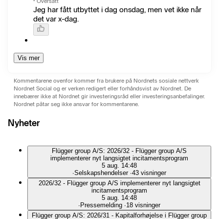
·
Oversatt
Jeg har fått utbyttet i dag onsdag, men vet ikke når
det var x-dag.
Vis mer
Kommentarene ovenfor kommer fra brukere på Nordnets sosiale nettverk
Nordnet Social og er verken redigert eller forhåndsvist av Nordnet. De
innebærer ikke at Nordnet gir investeringsråd eller investeringsanbefalinger.
Nordnet påtar seg ikke ansvar for kommentarene.
Nyheter
Flügger group A/S: 2026/32 - Flügger group A/S
implementerer nyt langsigtet incitamentsprogram
5 aug. 14:48
∙
Selskapshendelser
∙
43 visninger
2026/32 - Flügger group A/S implementerer nyt langsigtet
incitamentsprogram
5 aug. 14:48
∙
Pressemelding
∙
18 visninger
Flügger group A/S: 2026/31 - Kapitalforhøjelse i Flügger group