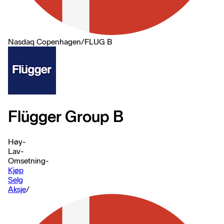
Nasdaq Copenhagen
/
FLUG B
Flügger Group B
Høy
-
Lav
-
Omsetning
-
Kjøp
Selg
Aksje
/