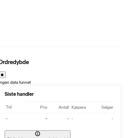
Ordredybde
Ingen data funnet
Siste handler
Tid
Pris
Antall
Kjøpere
Selger
-
-
-
-
-