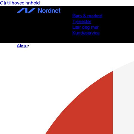
Gå til hovedinnhold
Børs & marked
Tjenester
Lær deg mer
Kundeservice
Aksje
/