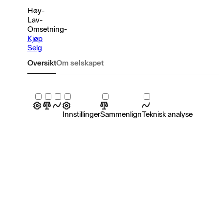
Høy
-
Lav
-
Omsetning
-
Kjøp
Selg
Oversikt
Om selskapet
Innstillinger
Sammenlign
Teknisk analyse