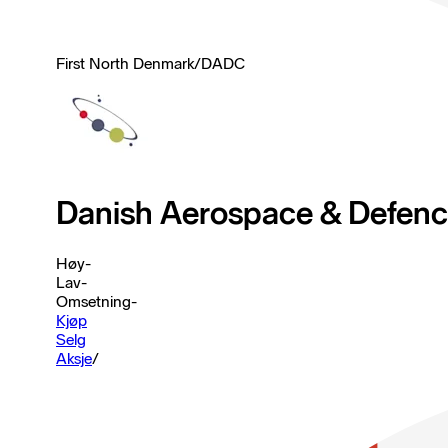
First North Denmark
/
DADC
Danish Aerospace & Defen
Høy
-
Lav
-
Omsetning
-
Kjøp
Selg
Aksje
/