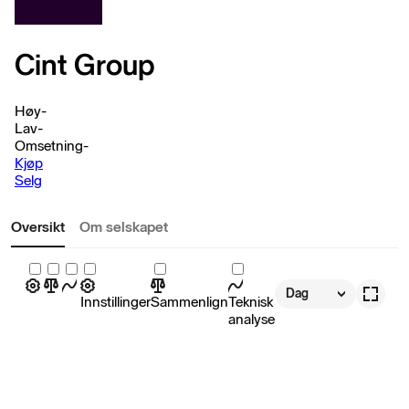
Cint Group
Høy
-
Lav
-
Omsetning
-
Kjøp
Selg
Oversikt
Om selskapet
Dag
Innstillinger
Sammenlign
Teknisk
analyse