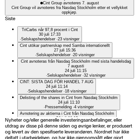
Cint Group avnoteres 7. august
Cint Group vil avnoteres fra Nasdaq Stockholm etter et vellykket
oppkjøp.
Siste
TriCarbs når 97,8 procent i Cint
30 juli 17:33
∙
Selskapshendelser
∙
23 visninger
Cint utökar partnerskap med Samba internationellt
27 juli 15:36
∙
Selskapshendelser
∙
20 visninger
Cint avnoteras från Nasdaq Stockholm med sista handelsdag
7 augusti
24 juli 11:15
∙
Selskapshendelser
∙
32 visninger
CINT: SISTA DAG FÖR HANDEL 7 AUG
24 juli 11:14
∙
Selskapshendelser
∙
18 visninger
Delisting of the shares in Cint from Nasdaq Stockholm
24 juli 11:10
∙
Pressemelding
∙
4 visninger
Avnotering av aktierna i Cint från Nasdaq Stockholm
24 juli 11:10
Nyheter og/eller generelle investeringsanbefalinger, eller
∙
Pressemelding
∙
5 visninger
utdrag av disse på denne siden og øvrige lenker, er produsert
Finansinspektionen: Flaggningsmeddelande i Cint Group AB
og levert av den spesifiserte leverandøren. Nordnet har ikke
(publ)
deltatt i utarbeidelsen, og har ikke gjennomgått eller gjort
24 juli 08:37