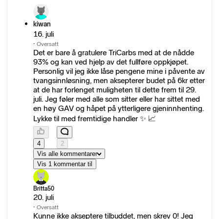
kiwan
16. juli
·
Oversatt
Det er bare å gratulere TriCarbs med at de nådde
93% og kan ved hjelp av det fullføre oppkjøpet.
Personlig vil jeg ikke låse pengene mine i påvente av
tvangsinnløsning, men aksepterer budet på 6kr etter
at de har forlenget muligheten til dette frem til 29.
juli. Jeg føler med alle som sitter eller har sittet med
en høy GAV og håpet på ytterligere gjeninnhenting.
Lykke til med fremtidige handler ✨️ 📈
4
2
Vis alle kommentarer
Vis 1 kommentar til
Britta50
20. juli
·
Oversatt
Kunne ikke akseptere tilbuddet, men skrev 0! Jeg