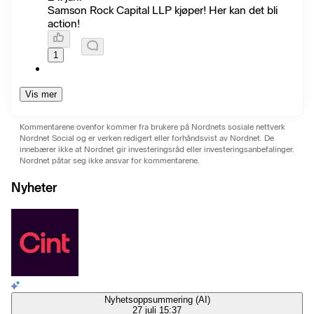
Samson Rock Capital LLP kjøper! Her kan det bli
action!
1
Vis mer
Kommentarene ovenfor kommer fra brukere på Nordnets sosiale nettverk
Nordnet Social og er verken redigert eller forhåndsvist av Nordnet. De
innebærer ikke at Nordnet gir investeringsråd eller investeringsanbefalinger.
Nordnet påtar seg ikke ansvar for kommentarene.
Nyheter
Nyhetsoppsummering (AI)
27 juli 15:37