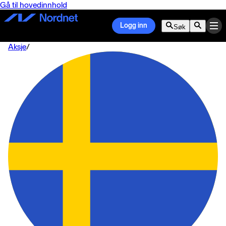
Gå til hovedinnhold
Logg inn
Søk
Aksje
/