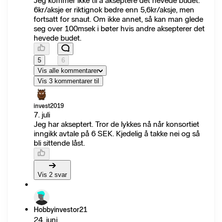
Jeg kommer ikke til å akseptere det hevede budet.
6kr/aksje er riktignok bedre enn 5,6kr/aksje, men
fortsatt for snaut. Om ikke annet, så kan man glede
seg over 100msek i bøter hvis andre aksepterer det
hevede budet.
5
6
Vis alle kommentarer
Vis 3 kommentarer til
invest2019
7. juli
Jeg har akseptert. Tror de lykkes nå når konsortiet
inngikk avtale på 6 SEK. Kjedelig å takke nei og så
bli sittende låst.
Vis 2 svar
Hobbyinvestor21
24. juni