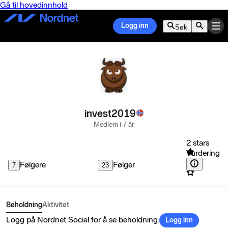
Gå til hovedinnhold
Logg inn
Søk
invest2019
Medlem i 7 år
2 stars
Vurdering
Følgere
Følger
7
23
Beholdning
Aktivitet
Logg på Nordnet Social for å se beholdning.
Logg inn