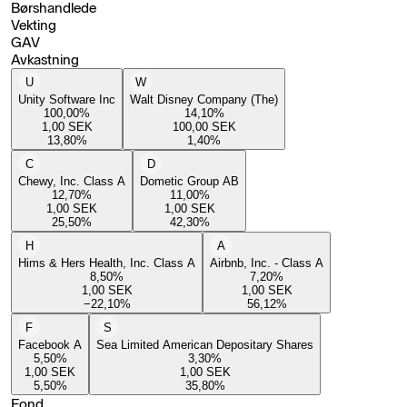
Børshandlede
Vekting
GAV
Avkastning
U
W
Unity Software Inc
Walt Disney Company (The)
100,00
%
14,10
%
1,00
SEK
100,00
SEK
13,80
%
1,40
%
C
D
Chewy, Inc. Class A
Dometic Group AB
12,70
%
11,00
%
1,00
SEK
1,00
SEK
25,50
%
42,30
%
H
A
Hims & Hers Health, Inc. Class A
Airbnb, Inc. - Class A
8,50
%
7,20
%
1,00
SEK
1,00
SEK
−22,10
%
56,12
%
F
S
Facebook A
Sea Limited American Depositary Shares
5,50
%
3,30
%
1,00
SEK
1,00
SEK
5,50
%
35,80
%
Fond