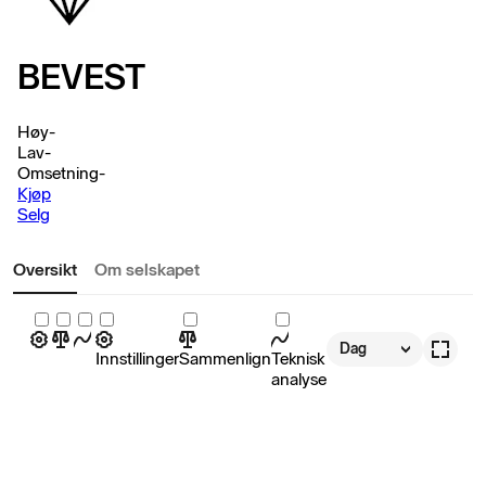
BEVEST
Høy
-
Lav
-
Omsetning
-
Kjøp
Selg
Oversikt
Om selskapet
Dag
Innstillinger
Sammenlign
Teknisk
analyse