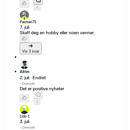
4
Pacman75
7. juli
Skaff deg en hobby eller noen venner..
Vis 3 svar
Afrim
2. juli · Endret
·
Oversatt
Det er positive nyheter
1
Lido 1
3. juli
·
Oversatt