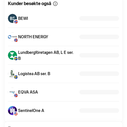
Kunder besøkte også
Vis
mer
informasjon
BEWI
NORTH ENERGY
Lundbergföretagen AB, L E ser.
B
Logistea AB ser. B
EQVA ASA
SentinelOne A