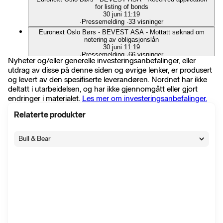
for listing of bonds
30 juni 11:19
∙
Pressemelding
∙
33 visninger
Euronext Oslo Børs - BEVEST ASA - Mottatt søknad om
notering av obligasjonslån
30 juni 11:19
∙
Pressemelding
∙
66 visninger
Nyheter og/eller generelle investeringsanbefalinger, eller
BEVEST ASA - Successful placement of shares in Nekkar
utdrag av disse på denne siden og øvrige lenker, er produsert
ASA
og levert av den spesifiserte leverandøren. Nordnet har ikke
22 juni 20:30
∙
Pressemelding
∙
62 visninger
deltatt i utarbeidelsen, og har ikke gjennomgått eller gjort
endringer i materialet.
Les mer om investeringsanbefalinger.
BINT: Ny rente
17 juni 13:38
∙
Pressemelding
∙
55 visninger
Relaterte produkter
BINT: New company name and amendment to articles of
association registered
Bull & Bear
8 juni 12:30
∙
Pressemelding
∙
108 visninger
BINT: Minutes from the annual general meeting
4 juni 11:40
∙
Pressemelding
∙
52 visninger
Annual general meeting - amended proposal
4 juni 08:30
∙
Pressemelding
∙
66 visninger
BINT: The nomination committee's proposal to the annual
general meeting
28 mai 17:00