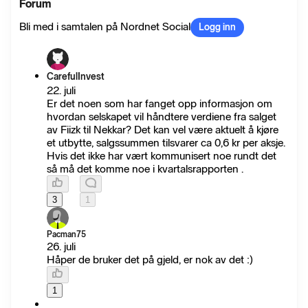
Forum
Bli med i samtalen på Nordnet Social
Logg inn
CarefulInvest
22. juli
Er det noen som har fanget opp informasjon om
hvordan selskapet vil håndtere verdiene fra salget
av Fiizk til Nekkar? Det kan vel være aktuelt å kjøre
et utbytte, salgssummen tilsvarer ca 0,6 kr per aksje.
Hvis det ikke har vært kommunisert noe rundt det
så må det komme noe i kvartalsrapporten .
3
1
Pacman75
26. juli
Håper de bruker det på gjeld, er nok av det :)
1