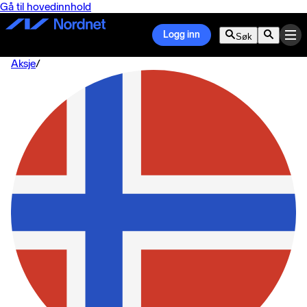
Gå til hovedinnhold
Logg inn
Søk
Aksje
/