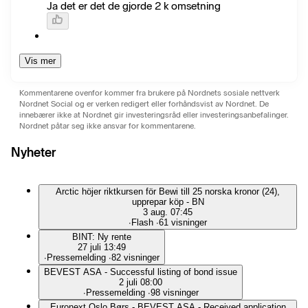
Ja det er det de gjorde 2 k omsetning
Vis mer
Kommentarene ovenfor kommer fra brukere på Nordnets sosiale nettverk
Nordnet Social og er verken redigert eller forhåndsvist av Nordnet. De
innebærer ikke at Nordnet gir investeringsråd eller investeringsanbefalinger.
Nordnet påtar seg ikke ansvar for kommentarene.
Nyheter
Arctic höjer riktkursen för Bewi till 25 norska kronor (24),
upprepar köp - BN
3 aug. 07:45
∙
Flash
∙
61 visninger
BINT: Ny rente
27 juli 13:49
∙
Pressemelding
∙
82 visninger
BEVEST ASA - Successful listing of bond issue
2 juli 08:00
∙
Pressemelding
∙
98 visninger
Euronext Oslo Børs - BEVEST ASA - Received application