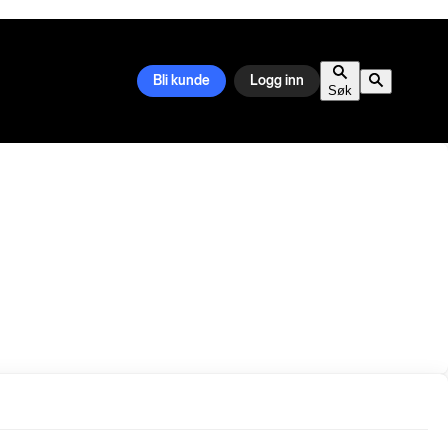
Bli kunde
Logg inn
Søk