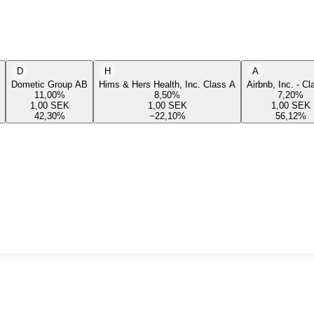
D
H
A
Dometic Group AB
Hims & Hers Health, Inc. Class A
Airbnb, Inc. - C
11,00
%
8,50
%
7,20
%
1,00
SEK
1,00
SEK
1,00
SEK
42,30
%
−22,10
%
56,12
%