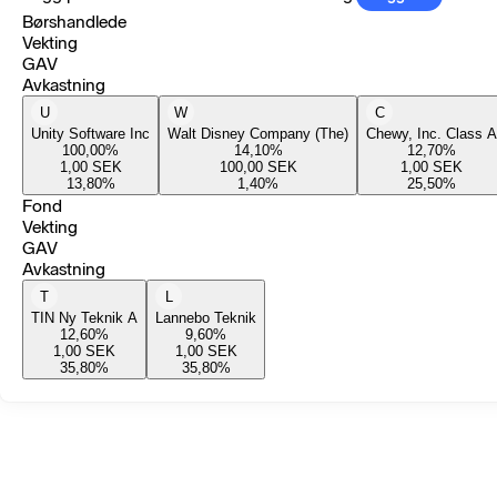
Børshandlede
Vekting
GAV
Avkastning
U
W
C
Unity Software Inc
Walt Disney Company (The)
Chewy, Inc. Class A
100,00
%
14,10
%
12,70
%
1,00
SEK
100,00
SEK
1,00
SEK
13,80
%
1,40
%
25,50
%
Fond
Vekting
GAV
Avkastning
T
L
TIN Ny Teknik A
Lannebo Teknik
12,60
%
9,60
%
1,00
SEK
1,00
SEK
35,80
%
35,80
%