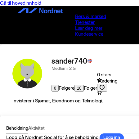
Gå til hovedinnhold
Børs & marked
Tjenester
Lær deg mer
Kundeservice
sander740
Medlem i 2 år
0 stars
Vurdering
Følgere
Følger
0
10
Invisterer i Sjømat, Eiendnom og Teknologi.
Beholdning
Aktivitet
Logg på Nordnet Social for å se beholdning.
Logg inn