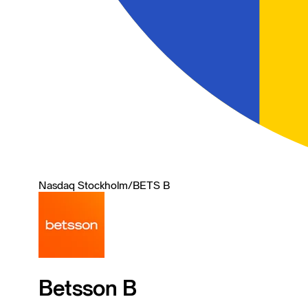
Nasdaq Stockholm
/
BETS B
Betsson B