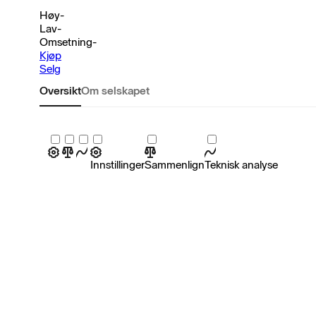
Høy
-
Lav
-
Omsetning
-
Kjøp
Selg
Oversikt
Om selskapet
Innstillinger
Sammenlign
Teknisk analyse