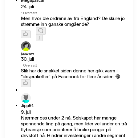
Megapascal
24. juli
·
Oversatt
Men hvor ble ordrene av fra England? De skulle jo
strømme inn ganske omgående?
1
jaawww
30. juli
·
Oversatt
Slik har de snakket siden denne her gikk varm i
"aksjeraketter" på Facebook for flere år siden 😂
Jipp91
9. juli
Nærmer oss under 2 nå. Selskapet har mange
spennende ting på gang, men lider vel under en trå
flybransje som prioriterer å bruke penger på
drivstoff nå. Hindrer investeringer i andre segment