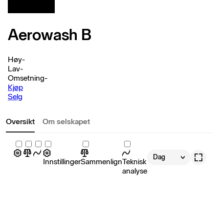
Aerowash B
Høy
-
Lav
-
Omsetning
-
Kjøp
Selg
Oversikt
Om selskapet
Dag
Innstillinger
Sammenlign
Teknisk
analyse