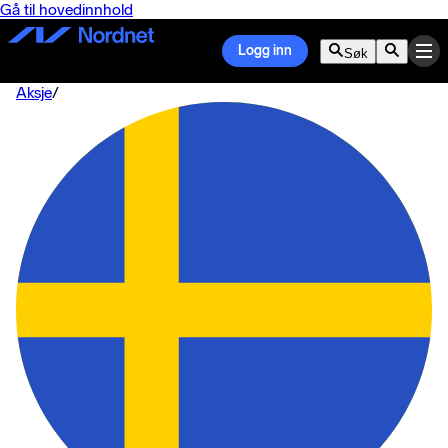
Gå til hovedinnhold
Logg inn
Søk
Aksje
/