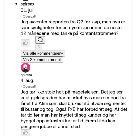
spireax
31. juli
·
Oversatt
Jeg avventer rapporten fra Q2 før kjøp, men hva er
sannsynligheten for en nyemisjon innen de neste
12 månedene med tanke på kontantstrømmen?
6
Vis alle kommentarer
Vis 2 kommentarer til
spireax
4. aug.
·
Oversatt
Jeg tør ikke stole helt på magefølelsen. Det jeg ser
er at gjeldsgraden har minsket hvis man ser bort fra
lånet fra Almi som skal brukes til å utvide segmentet
til busser og tog. Også P/E har forbedret seg. At det
tar tid før man har knyttet til seg kunder og har
bygget opp infrastruktur tar tid. Frem til da kan
pengene jobbe et annet sted.