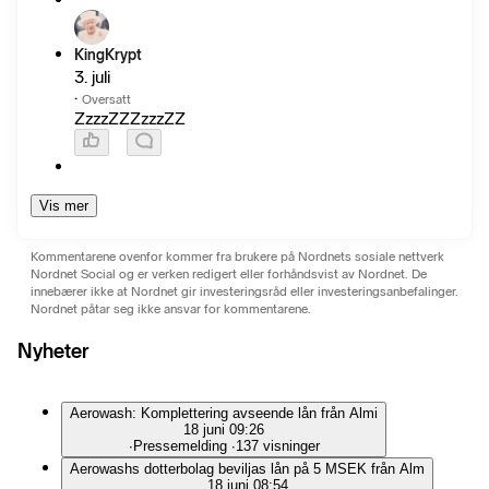
KingKrypt
3. juli
·
Oversatt
ZzzzZZZzzzZZ
Vis mer
Kommentarene ovenfor kommer fra brukere på Nordnets sosiale nettverk
Nordnet Social og er verken redigert eller forhåndsvist av Nordnet. De
innebærer ikke at Nordnet gir investeringsråd eller investeringsanbefalinger.
Nordnet påtar seg ikke ansvar for kommentarene.
Nyheter
Aerowash: Komplettering avseende lån från Almi
18 juni 09:26
∙
Pressemelding
∙
137 visninger
Aerowashs dotterbolag beviljas lån på 5 MSEK från Alm
18 juni 08:54