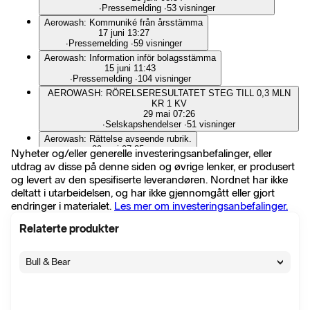
∙
Pressemelding
∙
53 visninger
Aerowash: Kommuniké från årsstämma
17 juni 13:27
∙
Pressemelding
∙
59 visninger
Aerowash: Information inför bolagsstämma
15 juni 11:43
∙
Pressemelding
∙
104 visninger
AEROWASH: RÖRELSERESULTATET STEG TILL 0,3 MLN
KR 1 KV
29 mai 07:26
∙
Selskapshendelser
∙
51 visninger
Aerowash: Rättelse avseende rubrik.
29 mai 07:25
Nyheter og/eller generelle investeringsanbefalinger, eller
∙
Pressemelding
∙
39 visninger
utdrag av disse på denne siden og øvrige lenker, er produsert
Aerowash: Sammandrag delårsrapport Q1 2026 med vd-ord
og levert av den spesifiserte leverandøren. Nordnet har ikke
29 mai 07:18
deltatt i utarbeidelsen, og har ikke gjennomgått eller gjort
∙
Pressemelding
∙
70 visninger
endringer i materialet.
Les mer om investeringsanbefalinger.
Aerowash etablerar dotterbolag för tåg- och busstvätt, bygger
vidare på SNCF-samarbetet.
Relaterte produkter
27 mai 07:39
∙
Pressemelding
∙
59 visninger
Aerowash: Årsredovisning för 2025
Bull & Bear
22 mai 10:08
∙
Pressemelding
∙
120 visninger
Aerowash: Kallelse till årsstämma
18 mai 07:47