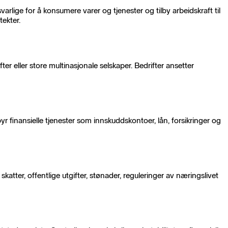
rlige for å konsumere varer og tjenester og tilby arbeidskraft til
ekter.
r eller store multinasjonale selskaper. Bedrifter ansetter
lbyr finansielle tjenester som innskuddskontoer, lån, forsikringer og
atter, offentlige utgifter, stønader, reguleringer av næringslivet