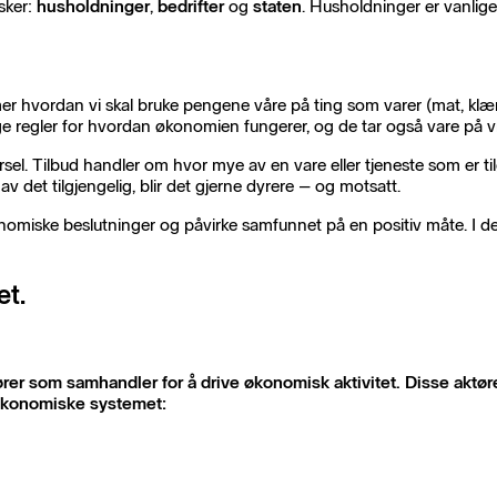
sker:
husholdninger
,
bedrifter
og
staten
. Husholdninger er vanlige
 hvordan vi skal bruke pengene våre på ting som varer (mat, klær etc
age regler for hvordan økonomien fungerer, og de tar også vare på 
l. Tilbud handler om hvor mye av en vare eller tjeneste som er tilg
det tilgjengelig, blir det gjerne dyrere – og motsatt.
konomiske beslutninger og påvirke samfunnet på en positiv måte. I
et.
r som samhandler for å drive økonomisk aktivitet. Disse aktørene 
 økonomiske systemet: