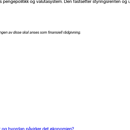
s pengepolitikk og valutasystem. Den fastsetter styringsrenten og uts
ingen av disse skal anses som finansiell rådgivning.
det og hvordan påvirker det økonomien?