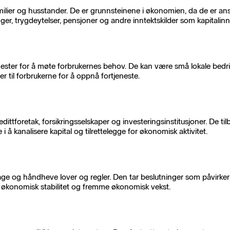
ilier og husstander. De er grunnsteinene i økonomien, da de er ansva
r, trygdeytelser, pensjoner og andre inntektskilder som kapitalinnt
ester for å møte forbrukernes behov. De kan være små lokale bedrifte
er til forbrukerne for å oppnå fortjeneste.
edittforetak, forsikringsselskaper og investeringsinstitusjoner. De ti
e i å kanalisere kapital og tilrettelegge for økonomisk aktivitet.
ge og håndheve lover og regler. Den tar beslutninger som påvirker sk
e økonomisk stabilitet og fremme økonomisk vekst.