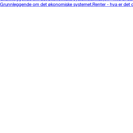
Grunnleggende om det økonomiske systemet.
Renter - hva er det