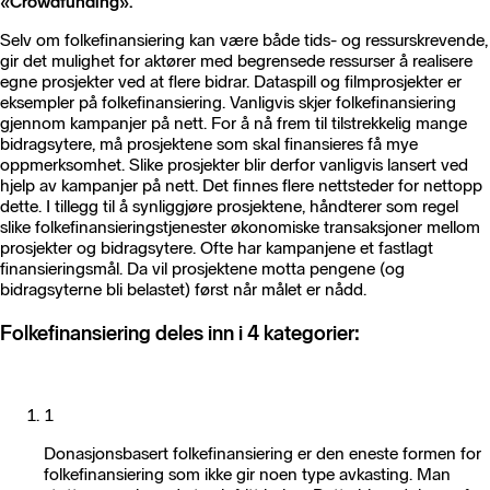
«Crowdfunding».
Selv om folkefinansiering kan være både tids- og ressurskrevende,
gir det mulighet for aktører med begrensede ressurser å realisere
egne prosjekter ved at flere bidrar. Dataspill og filmprosjekter er
eksempler på folkefinansiering. Vanligvis skjer folkefinansiering
gjennom kampanjer på nett. For å nå frem til tilstrekkelig mange
bidragsytere, må prosjektene som skal finansieres få mye
oppmerksomhet. Slike prosjekter blir derfor vanligvis lansert ved
hjelp av kampanjer på nett. Det finnes flere nettsteder for nettopp
dette. I tillegg til å synliggjøre prosjektene, håndterer som regel
slike folkefinansieringstjenester økonomiske transaksjoner mellom
prosjekter og bidragsytere. Ofte har kampanjene et fastlagt
finansieringsmål. Da vil prosjektene motta pengene (og
bidragsyterne bli belastet) først når målet er nådd.
Folkefinansiering deles inn i 4 kategorier:
1
Donasjonsbasert folkefinansiering er den eneste formen for
folkefinansiering som ikke gir noen type avkasting. Man