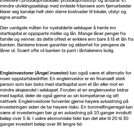
investere i produksjonslokaler, produksjonsutstyr og ansatte. Et
mindre utviklingsselskap med innleide frilansere som fjernarbeider
klarer seg kanskje helt uten større kostnader til lokaler, utstyr og
egne ansatte.
Den vanligste måten for nyetablerte selskaper å hente inn
startkapital er oppsparte midler og lån. Mange låner penger fra
familie og venner, da dette oftest er enklere enn bare å få et lån fra
banken. Bankene krever garantier og sikkerhet for pengene de
låner ut. Svært ofte vil banken ta pant i låntakerens bolig.
Engleinvestorer (Angel investor)
kan også være et alternativ for
noen oppstartsbedrifter. En engleinvestor er en finansielt sterk
person som kan bidra med startkapital som et lån eller mot en
mindre aksjeandel i selskapet. Foruten at en engleinvestor bidrar
med kapital, deler de også gjerne av sin kompetanse og sitt
nettverk. Engleinvestorer forventer gjerne høyere avkastning på
investeringen siden de tar høyere risiko. En tommelfingerregel kan
være at investeringen bør gi en avkastning på 10 ganger innskutt
beløp over 5 år. I usikre økonomiske tider kan det øke til 20 til 30
ganger investert beløp over litt lengre tid.