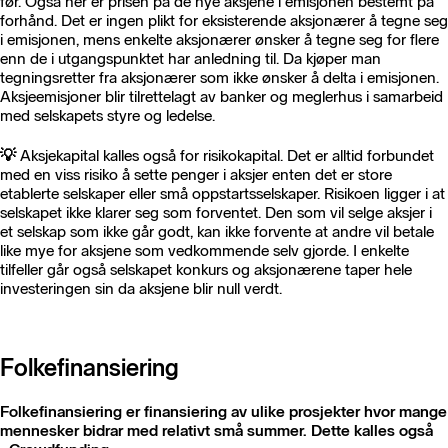
før. Også her er prisen på de nye aksjene i emisjonen bestemt på
forhånd. Det er ingen plikt for eksisterende aksjonærer å tegne seg
i emisjonen, mens enkelte aksjonærer ønsker å tegne seg for flere
enn de i utgangspunktet har anledning til. Da kjøper man
tegningsretter fra aksjonærer som ikke ønsker å delta i emisjonen.
Aksjeemisjoner blir tilrettelagt av banker og meglerhus i samarbeid
med selskapets styre og ledelse.
💡
Aksjekapital kalles også for risikokapital. Det er alltid forbundet
med en viss risiko å sette penger i aksjer enten det er store
etablerte selskaper eller små oppstartsselskaper. Risikoen ligger i at
selskapet ikke klarer seg som forventet. Den som vil selge aksjer i
et selskap som ikke går godt, kan ikke forvente at andre vil betale
like mye for aksjene som vedkommende selv gjorde. I enkelte
tilfeller går også selskapet konkurs og aksjonærene taper hele
investeringen sin da aksjene blir null verdt.
Folkefinansiering
Folkefinansiering er finansiering av ulike prosjekter hvor mange
mennesker bidrar med relativt små summer. Dette kalles også