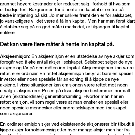
grunnet høyere kostnader eller redusert salg i forhold til hva som
er budsjettert. Bakgrunnen for å hente inn kapital er en tro på
bedre inntjening på sikt. Jo mer usikker fremtiden er for selskapet,
jo vanskeligere vil det være å få inn kapital. Men har man først klart
å etablere seg på en god måte i markedet, er tilgangen til kapital
enklere.
Det kan være flere måter å hente inn kapital på.
Aksjeemisjon
: En aksjeemisjon er en utstedelse av nye aksjer som
foregår ved å øke antall aksjer i selskapet. Selskapet selger de nye
aksjene og får på den måten inn kapital. Aksjeemisjonen kan være
rettet eller ordinær. En rettet aksjeemisjon betyr at bare en spesiell
investor eller noen spesielle får anledning til å kjøpe de nye
aksjene. I visse situasjoner kan emisjonen være rettet mot noen
utvalgte aksjonærer. Prisen på disse aksjene bestemmes normalt
av en (ekstraordinær) generalforsamling. Hvorfor man har en
rettet emisjon, vil som regel være at man ønsker en spesiell eller
noen spesielle mennesker eller andre selskaper med i selskapet
som aksjonærer.
En ordinær emisjon skjer ved eksisterende aksjonærer blir tilbudt å
kjøpe aksjer forholdsmessig etter hvor mange aksjer man har fra