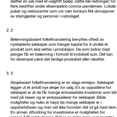
støtter en sak med et valgfritt beløp. Dette ble redningen for
flere bedrifter under eksempelvis corona-pandemien. Lokale
puber og restauranter som var nær konkurs fikk donasjoner
av stamgjester og personer i nabolaget.
2
Belønningsbasert folkefinansiering benyttes oftest av
nyetablerte selskaper som trenger kapital for å utvikle et
produkt som skal settes i produksjon. De som bidrar med
penger får en belønning i forhold til innbetalt sum. Det kan
for eksempel være det ferdige produktet eller rabatter.
3
Aksjebasert folkefinansiering er en slags emisjon. Selskapet
legger ut et antall nye aksjer for salg. En av oppsidene for
selskapet er at de får mange entusiastiske investorer som blir
med på reisen og er ambassadører for selskapet. Både
muligheter og risiko er høye da mange selskaper er i
oppstartsfasen og man vet ikke hvordan det vil gå med dem.
En annen utfordring for investorene er muligheten for