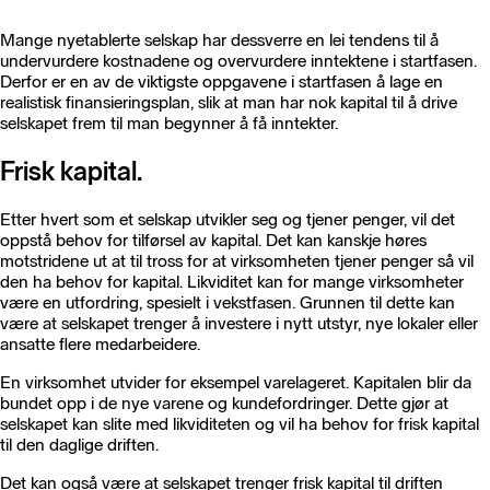
Mange nyetablerte selskap har dessverre en lei tendens til å
undervurdere kostnadene og overvurdere inntektene i startfasen.
Derfor er en av de viktigste oppgavene i startfasen å lage en
realistisk finansieringsplan, slik at man har nok kapital til å drive
selskapet frem til man begynner å få inntekter.
Frisk kapital.
Etter hvert som et selskap utvikler seg og tjener penger, vil det
oppstå behov for tilførsel av kapital. Det kan kanskje høres
motstridene ut at til tross for at virksomheten tjener penger så vil
den ha behov for kapital. Likviditet kan for mange virksomheter
være en utfordring, spesielt i vekstfasen. Grunnen til dette kan
være at selskapet trenger å investere i nytt utstyr, nye lokaler eller
ansatte flere medarbeidere.
En virksomhet utvider for eksempel varelageret. Kapitalen blir da
bundet opp i de nye varene og kundefordringer. Dette gjør at
selskapet kan slite med likviditeten og vil ha behov for frisk kapital
til den daglige driften.
Det kan også være at selskapet trenger frisk kapital til driften