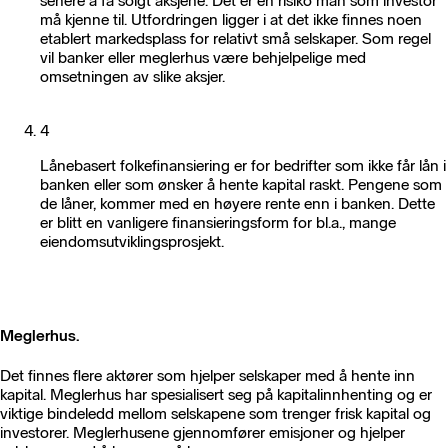
senere å få solgt aksjene. Det er en risiko man som investor
må kjenne til. Utfordringen ligger i at det ikke finnes noen
etablert markedsplass for relativt små selskaper. Som regel
vil banker eller meglerhus være behjelpelige med
omsetningen av slike aksjer.
4
Lånebasert folkefinansiering er for bedrifter som ikke får lån i
banken eller som ønsker å hente kapital raskt. Pengene som
de låner, kommer med en høyere rente enn i banken. Dette
er blitt en vanligere finansieringsform for bl.a., mange
eiendomsutviklingsprosjekt.
Meglerhus.
Det finnes flere aktører som hjelper selskaper med å hente inn
kapital. Meglerhus har spesialisert seg på kapitalinnhenting og er
viktige bindeledd mellom selskapene som trenger frisk kapital og
investorer. Meglerhusene gjennomfører emisjoner og hjelper