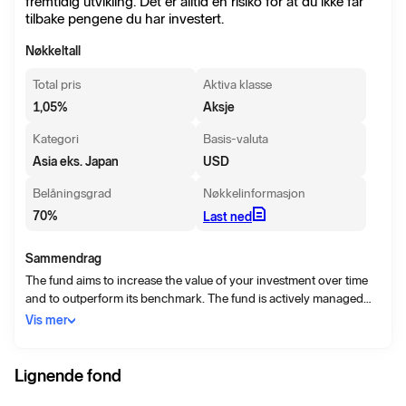
fremtidig utvikling. Det er alltid en risiko for at du ikke får
tilbake pengene du har investert.
Nøkkeltall
Total pris
Aktiva klasse
1,05
%
Aksje
Kategori
Basis-valuta
Asia eks. Japan
USD
Belåningsgrad
Nøkkelinformasjon
70
%
Last ned
Sammendrag
The fund aims to increase the value of your investment over time
and to outperform its benchmark. The fund is actively managed
and invests primarily in stocks in the Asian market, excluding
Vis mer
Japan. The fund may invest up to 15% of its assets in the domestic
Chinese market. Investment decisions are based on systematic
review of substantial amounts of data (quantitative analysis) with
Lignende fond
focus on companies' quality, valuation, market sentiment, and how