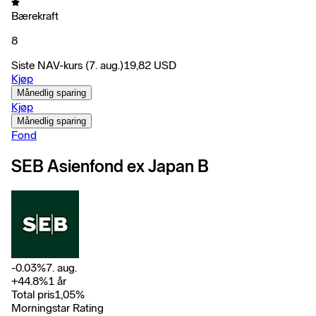
Bærekraft
8
Siste NAV-kurs
(7. aug.)
19,82
USD
Kjøp
Månedlig sparing
Kjøp
Månedlig sparing
Fond
SEB Asienfond ex Japan B
-0.03
%
7. aug.
+
44.8
%
1 år
Total pris
1,05
%
Morningstar Rating