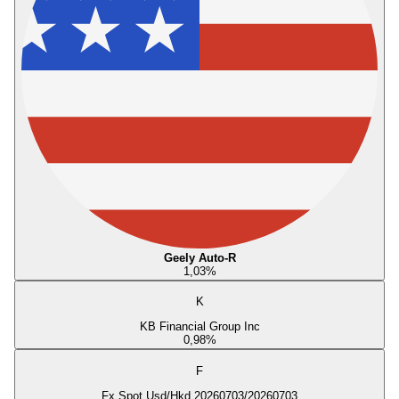
Geely Auto-R
1,03
%
K
KB Financial Group Inc
0,98
%
F
Fx Spot Usd/Hkd 20260703/20260703