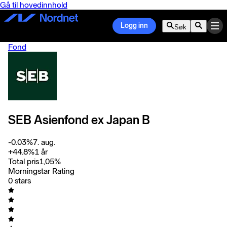
Gå til hovedinnhold
Logg inn
Søk
Fond
SEB Asienfond ex Japan B
-0.03
%
7. aug.
+
44.8
%
1 år
Total pris
1,05
%
Morningstar Rating
0 stars