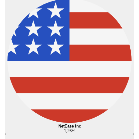
NetEase Inc
1,26
%