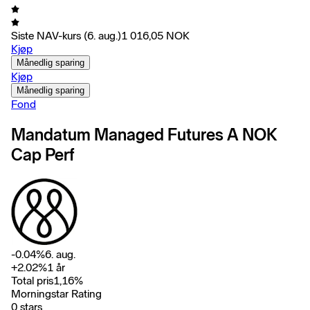
Siste NAV-kurs
(6. aug.)
1 016,05
NOK
Kjøp
Månedlig sparing
Kjøp
Månedlig sparing
Fond
Mandatum Managed Futures A NOK
Cap Perf
-0.04
%
6. aug.
+
2.02
%
1 år
Total pris
1,16
%
Morningstar Rating
0 stars