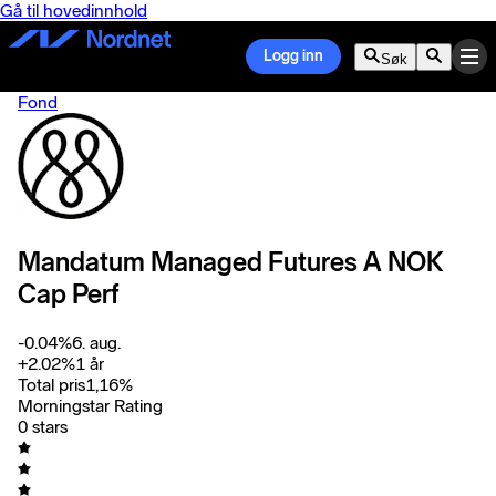
Gå til hovedinnhold
Logg inn
Søk
Fond
Mandatum Managed Futures A NOK
Cap Perf
-0.04
%
6. aug.
+
2.02
%
1 år
Total pris
1,16
%
Morningstar Rating
0 stars