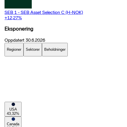
SEB 1 - SEB Asset Selection C (H-NOK)
+12,27
%
Eksponering
Oppdatert
30.6.2026
Regioner
Sektorer
Beholdninger
USA
43,32
%
Canada