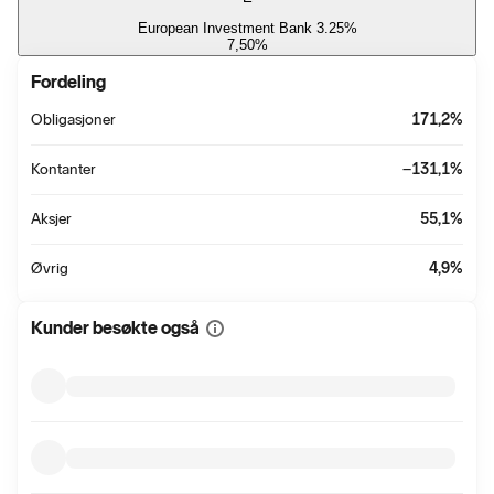
European Investment Bank 3.25%
7,50
%
Fordeling
Obligasjoner
171,2
%
Kontanter
−131,1
%
Aksjer
55,1
%
Øvrig
4,9
%
Kunder besøkte også
Vis
mer
informasjon