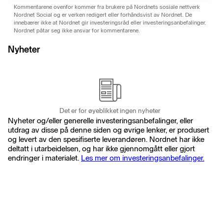
Kommentarene ovenfor kommer fra brukere på Nordnets sosiale nettverk
Nordnet Social og er verken redigert eller forhåndsvist av Nordnet. De
innebærer ikke at Nordnet gir investeringsråd eller investeringsanbefalinger.
Nordnet påtar seg ikke ansvar for kommentarene.
Nyheter
Det er for øyeblikket ingen nyheter
Nyheter og/eller generelle investeringsanbefalinger, eller
utdrag av disse på denne siden og øvrige lenker, er produsert
og levert av den spesifiserte leverandøren. Nordnet har ikke
deltatt i utarbeidelsen, og har ikke gjennomgått eller gjort
endringer i materialet.
Les mer om investeringsanbefalinger.