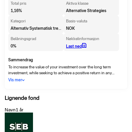
Total pris
Aktiva klasse
1,16
%
Alternative Strategies
Kategori
Basis-valuta
Alternativ Systematisk trend - Øvrige
NOK
Belåningsgrad
Nøkkelinformasjon
0
%
Last ned
Sammendrag
To increase the value of your investment over the long term
investment, while seeking to achieve a positive return in any
market conditions (absolute return). The fund mainly invests,
Vis mer
indirectly through derivatives, in a range of asset classes, such as
equities, bonds, commodities and interest rates, anywhere in the
world. Specifically, the fund seeks exposure to the above asset
Lignende fond
classes by investing in derivatives on indices.
Navn
1 år