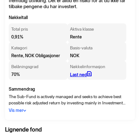
fremtidig utvikling. Det er alltid en risiko for at du ikke får
tilbake pengene du har investert.
Nøkkeltall
Total pris
Aktiva klasse
0,91
%
Rente
Kategori
Basis-valuta
Rente, NOK Obligasjoner
NOK
Belåningsgrad
Nøkkelinformasjon
70
%
Last ned
Sammendrag
The Sub-Fund is actively managed and seeks to achieve best
possible risk adjusted return by investing mainly in Investment
Grade bonds and fixed income related securities with focus on the
Vis mer
Nordic market but can include if relevant other markets. The Sub-
Fund will invest at least 80% in Investment Grade fixed income
securities or fixed income related securities issued by corporate
Lignende fond
and other issuers, including but not limited to agencies,