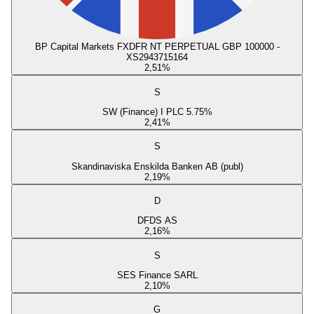
BP Capital Markets FXDFR NT PERPETUAL GBP 100000 -
XS2943715164
2,51
%
S
SW (Finance) I PLC 5.75%
2,41
%
S
Skandinaviska Enskilda Banken AB (publ)
2,19
%
D
DFDS AS
2,16
%
S
SES Finance SARL
2,10
%
G