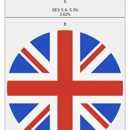
S
SES S.A. 5.3%
2,62
%
B