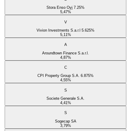
Stora Enso Oyj 7.25%
5,47
%
V
Vivion Investments S.a.r.l 5.625%
5,11
%
A
Aroundtown Finance S.a.r.l.
4,87
%
C
CPI Property Group S.A. 6.875%
4,55
%
S
Societe Generale S.A.
4,41
%
S
Sogecap SA
3,79
%