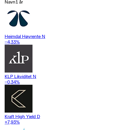
governments or municipalities, in the Nordic markets, but issuers
Navn
1 år
are not limited to the Nordics.
Heimdal Høyrente N
−4,33
%
KLP Likviditet N
−0,34
%
Kraft High Yield D
+7,93
%