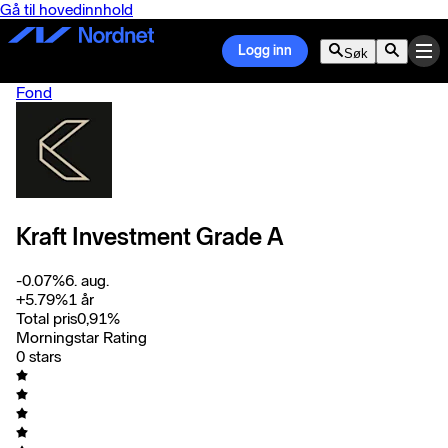
Gå til hovedinnhold
Logg inn
Søk
Fond
Kraft Investment Grade A
-0.07
%
6. aug.
+
5.79
%
1 år
Total pris
0,91
%
Morningstar Rating
0 stars