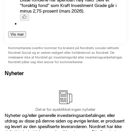
"forsiktig fond" som Kraft Investment Grade går i
minus 2,75 prosent (mars 2026).
Vis mer
Kommentarene ovenfor kommer fra brukere på Nordnets sosiale nettverk
Nordnet Social og er verken redigert eller forhåndsvist av Nordnet. De
innebærer ikke at Nordnet gir investeringsråd eller investeringsanbefalinger.
Nordnet påtar seg ikke ansvar for kommentarene.
Nyheter
Det er for øyeblikket ingen nyheter
Nyheter og/eller generelle investeringsanbefalinger, eller
utdrag av disse på denne siden og øvrige lenker, er produsert
og levert av den spesifiserte leverandøren. Nordnet har ikke