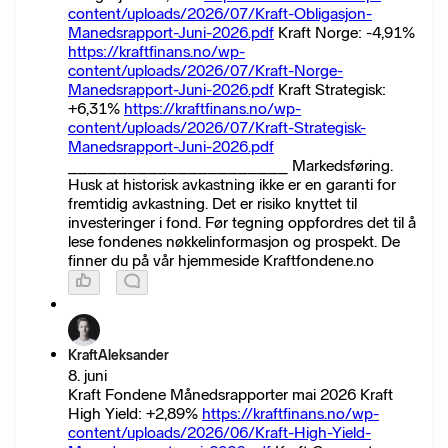
content/uploads/2026/07/Kraft-Obligasjon-
Manedsrapport-Juni-2026.pdf
Kraft Norge: -4,91%
https://kraftfinans.no/wp-
content/uploads/2026/07/Kraft-Norge-
Manedsrapport-Juni-2026.pdf
Kraft Strategisk:
+6,31%
https://kraftfinans.no/wp-
content/uploads/2026/07/Kraft-Strategisk-
Manedsrapport-Juni-2026.pdf
______________________ Markedsføring.
Husk at historisk avkastning ikke er en garanti for
fremtidig avkastning. Det er risiko knyttet til
investeringer i fond. Før tegning oppfordres det til å
lese fondenes nøkkelinformasjon og prospekt. De
finner du på vår hjemmeside Kraftfondene.no
KraftAleksander
8. juni
Kraft Fondene Månedsrapporter mai 2026 Kraft
High Yield: +2,89%
https://kraftfinans.no/wp-
content/uploads/2026/06/Kraft-High-Yield-