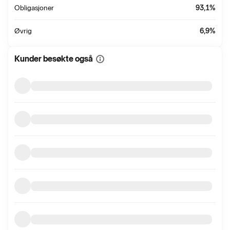
Obligasjoner
93,1
%
Øvrig
6,9
%
Kunder besøkte også
Vis
mer
informasjon