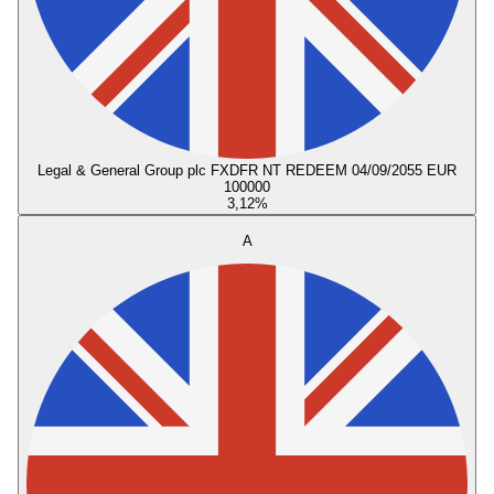
Legal & General Group plc FXDFR NT REDEEM 04/09/2055 EUR
100000
3,12
%
A